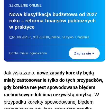
SZKOLENIE ONLINE
Nowa klasyfikacja budżetowa od 2027
roku – reforma finansów publicznych
w praktyce
26.08.2026 r., 9:00-13:00
online, na żywo + nagranie
Liczba miejsc ograniczona
Zapisz się
nowe zasady korekty będą
Jak wskazano,
miały zastosowanie tylko do tych przypadków,
gdy korekta nie jest spowodowana błędem
rachunkowym lub inną oczywistą omyłką
. W
przypadku korekty spowodowanej błędem