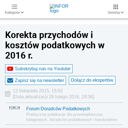
Kategorie
Serwisy
Korekta przychodów i
kosztów podatkowych w
2016 r.
Subskrybuj nas na Youtube
Dołącz do ekspertów
Zapisz się na newsletter
12 listopada 2015, 15:02
[Data aktualizacji 26 lutego 2016, 18:36]
Forum Doradców Podatkowych
Praktyczne publikacje dla przedsiębiorców,
księgowych, doradców podatkowych i kandydatów
na doradców podatkowych.