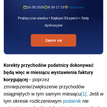
16.09.2026
8:30-17:10
Warszawa
Praktyczna wiedza • Najlepsi Eksperci • Stoły
dyskusyjne
Zapisz się
Korekty przychodów
podatnicy dokonywać
będą więc w miesiącu wystawienia faktury
korygującej -
poprzez
zmniejszenie/zwiększenie przychodów
osiągniętych w tym samym miesiącu
[1]
. Jeśli w
tym okresie rozliczeniowym
podatnik
nie