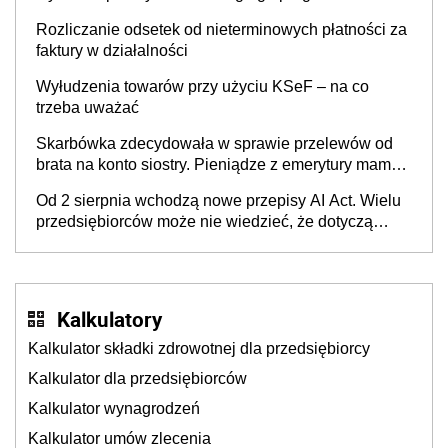
Rozliczanie odsetek od nieterminowych płatności za
faktury w działalności
Wyłudzenia towarów przy użyciu KSeF – na co
trzeba uważać
Skarbówka zdecydowała w sprawie przelewów od
brata na konto siostry. Pieniądze z emerytury mamy
wyglądały jak darowizna, ale podatku jednak nie
Od 2 sierpnia wchodzą nowe przepisy AI Act. Wielu
będzie
przedsiębiorców może nie wiedzieć, że dotyczą
także ich
Kalkulatory
Kalkulator składki zdrowotnej dla przedsiębiorcy
Kalkulator dla przedsiębiorców
Kalkulator wynagrodzeń
Kalkulator umów zlecenia