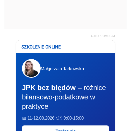
AUTOPROMOCJA
SZKOLENIE ONLINE
Małgorzata Tarkowska
JPK bez błędów
– różnice
bilansowo-podatkowe w
praktyce
📅 11-12.08.2026 r.
🕐 9:00-15:00