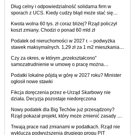
Dług celny i odpowiedzialność solidarna firm w
sporach z UCS. Kiedy cudzy błąd może stać się
Twoim problemem
Kwota wolna 60 tys. zł coraz bliżej? Rząd policzył
koszt zmiany. Chodzi o ponad 60 mld zł
Podatek od nieruchomości w 2027 r. – podwyżka
stawek maksymalnych. 1,29 zł za 1 m2 mieszkania,
36,49 zł za 1 m2 budynków i lokali związanych z
Czy za okres, w którym „przekształcono”
prowadzeniem działalności gospodarczej
samozatrudnienie w umowę o pracę można
wystawić faktury korygujące? Rozwiązanie umowy
Podatki lokalne pójdą w górę w 2027 roku? Minister
cywilnoprawnej jedynym racjonalnym wyjściem
ogłosił nowe stawki
Fikcja doręczenia przez e-Urząd Skarbowy nie
działa. Decyzja pozostaje niedoręczona
Nowy podatek dla Big Techów już przesądzony?
Rząd pokazał projekt, który może zmienić zasady gry
w Polsce
Trwają prace nad zmianami w podatkach. Rząd nie
wyklucza podwyższenia drugiego progu PIT