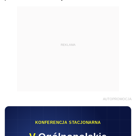
REKLAMA
AUTOPROMOCJA
KONFERENCJA STACJONARNA