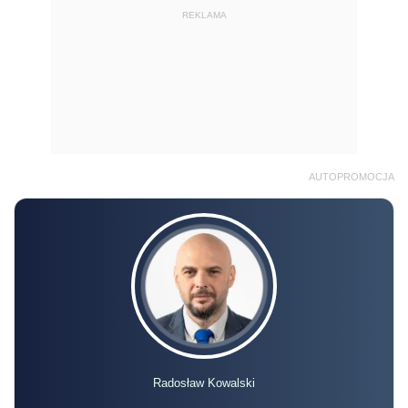
REKLAMA
AUTOPROMOCJA
Radosław Kowalski