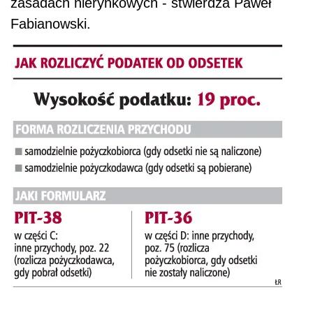
zasadach nierynkowych - stwierdza Paweł
Fabianowski.