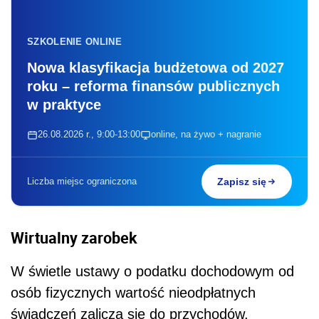
SZKOLENIE ONLINE
Nowa klasyfikacja budżetowa od 2027
roku – reforma finansów publicznych
w praktyce
26.08.2026 r., 9:00-13:00
online, na żywo + nagranie
Liczba miejsc ograniczona
Zapisz się
Wirtualny zarobek
W świetle ustawy o podatku dochodowym od
osób fizycznych wartość nieodpłatnych
świadczeń zalicza się do przychodów.