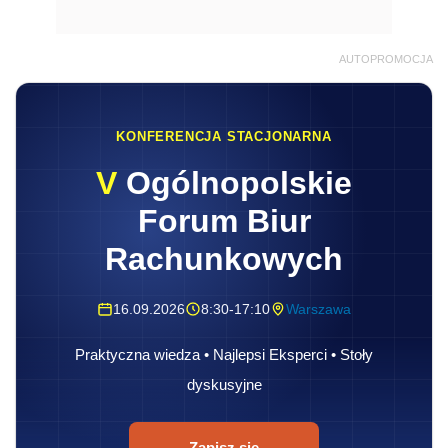
AUTOPROMOCJA
KONFERENCJA STACJONARNA
V
Ogólnopolskie
Forum Biur
Rachunkowych
16.09.2026
8:30-17:10
Warszawa
Praktyczna wiedza • Najlepsi Eksperci • Stoły
dyskusyjne
Zapisz się