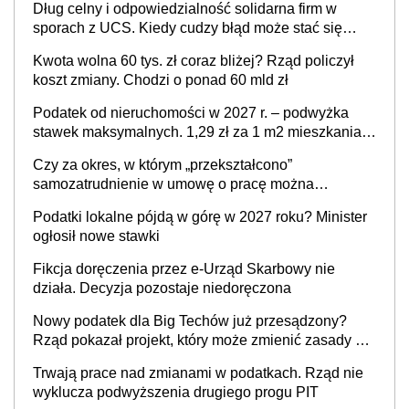
Dług celny i odpowiedzialność solidarna firm w
sporach z UCS. Kiedy cudzy błąd może stać się
Twoim problemem
Kwota wolna 60 tys. zł coraz bliżej? Rząd policzył
koszt zmiany. Chodzi o ponad 60 mld zł
Podatek od nieruchomości w 2027 r. – podwyżka
stawek maksymalnych. 1,29 zł za 1 m2 mieszkania,
36,49 zł za 1 m2 budynków i lokali związanych z
Czy za okres, w którym „przekształcono”
prowadzeniem działalności gospodarczej
samozatrudnienie w umowę o pracę można
wystawić faktury korygujące? Rozwiązanie umowy
Podatki lokalne pójdą w górę w 2027 roku? Minister
cywilnoprawnej jedynym racjonalnym wyjściem
ogłosił nowe stawki
Fikcja doręczenia przez e-Urząd Skarbowy nie
działa. Decyzja pozostaje niedoręczona
Nowy podatek dla Big Techów już przesądzony?
Rząd pokazał projekt, który może zmienić zasady gry
w Polsce
Trwają prace nad zmianami w podatkach. Rząd nie
wyklucza podwyższenia drugiego progu PIT