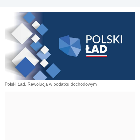
Polski Ład. Rewolucja w podatku dochodowym