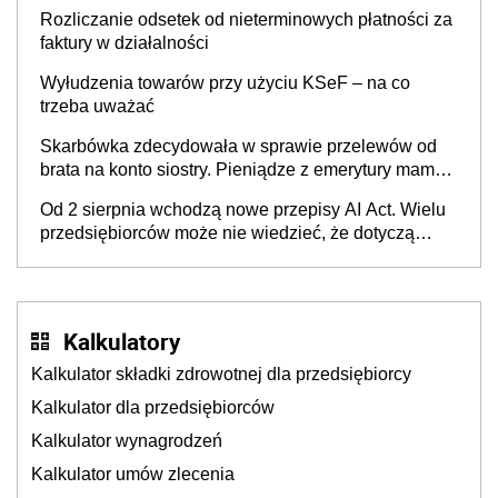
Rozliczanie odsetek od nieterminowych płatności za
faktury w działalności
Wyłudzenia towarów przy użyciu KSeF – na co
trzeba uważać
Skarbówka zdecydowała w sprawie przelewów od
brata na konto siostry. Pieniądze z emerytury mamy
wyglądały jak darowizna, ale podatku jednak nie
Od 2 sierpnia wchodzą nowe przepisy AI Act. Wielu
będzie
przedsiębiorców może nie wiedzieć, że dotyczą
także ich
Kalkulatory
Kalkulator składki zdrowotnej dla przedsiębiorcy
Kalkulator dla przedsiębiorców
Kalkulator wynagrodzeń
Kalkulator umów zlecenia