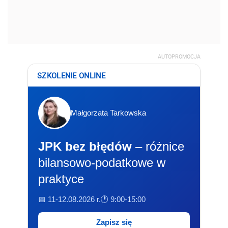
AUTOPROMOCJA
SZKOLENIE ONLINE
Małgorzata Tarkowska
JPK bez błędów
– różnice
bilansowo-podatkowe w
praktyce
📅 11-12.08.2026 r.
🕐 9:00-15:00
Zapisz się