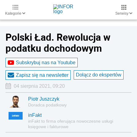
Kategorie
Serwisy
Polski Ład. Rewolucja w
podatku dochodowym
Subskrybuj nas na Youtube
Dołącz do ekspertów
Zapisz się na newsletter
04 sierpnia 2021, 09:20
Piotr Juszczyk
Doradca podatkowy
inFakt
inFakt to firma oferująca nowoczesne usługi
księgowe i fakturowe