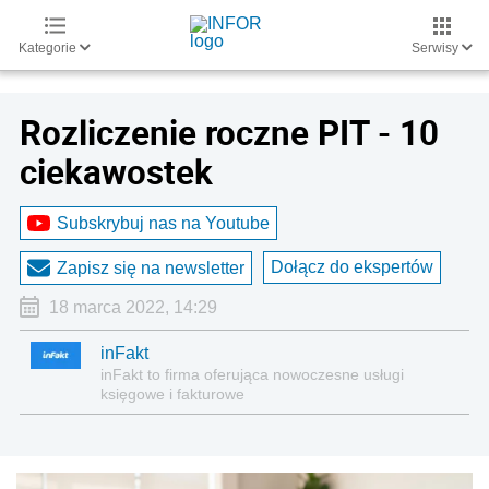
Kategorie
Serwisy
Rozliczenie roczne PIT - 10
ciekawostek
Subskrybuj nas na Youtube
Dołącz do ekspertów
Zapisz się na newsletter
18 marca 2022, 14:29
inFakt
inFakt to firma oferująca nowoczesne usługi
księgowe i fakturowe