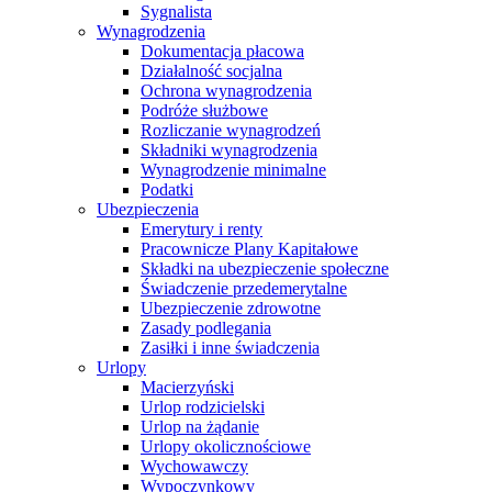
Sygnalista
Wynagrodzenia
Dokumentacja płacowa
Działalność socjalna
Ochrona wynagrodzenia
Podróże służbowe
Rozliczanie wynagrodzeń
Składniki wynagrodzenia
Wynagrodzenie minimalne
Podatki
Ubezpieczenia
Emerytury i renty
Pracownicze Plany Kapitałowe
Składki na ubezpieczenie społeczne
Świadczenie przedemerytalne
Ubezpieczenie zdrowotne
Zasady podlegania
Zasiłki i inne świadczenia
Urlopy
Macierzyński
Urlop rodzicielski
Urlop na żądanie
Urlopy okolicznościowe
Wychowawczy
Wypoczynkowy