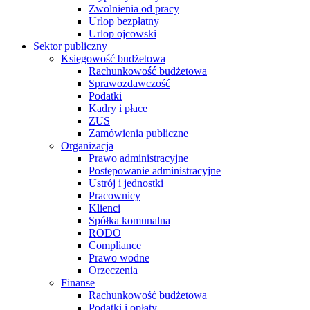
Zwolnienia od pracy
Urlop bezpłatny
Urlop ojcowski
Sektor publiczny
Księgowość budżetowa
Rachunkowość budżetowa
Sprawozdawczość
Podatki
Kadry i płace
ZUS
Zamówienia publiczne
Organizacja
Prawo administracyjne
Postępowanie administracyjne
Ustrój i jednostki
Pracownicy
Klienci
Spółka komunalna
RODO
Compliance
Prawo wodne
Orzeczenia
Finanse
Rachunkowość budżetowa
Podatki i opłaty