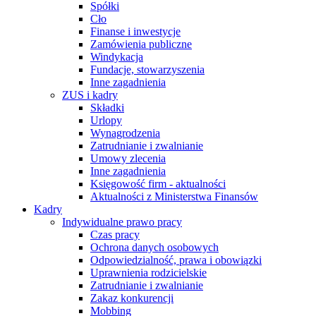
Spółki
Cło
Finanse i inwestycje
Zamówienia publiczne
Windykacja
Fundacje, stowarzyszenia
Inne zagadnienia
ZUS i kadry
Składki
Urlopy
Wynagrodzenia
Zatrudnianie i zwalnianie
Umowy zlecenia
Inne zagadnienia
Księgowość firm - aktualności
Aktualności z Ministerstwa Finansów
Kadry
Indywidualne prawo pracy
Czas pracy
Ochrona danych osobowych
Odpowiedzialność, prawa i obowiązki
Uprawnienia rodzicielskie
Zatrudnianie i zwalnianie
Zakaz konkurencji
Mobbing