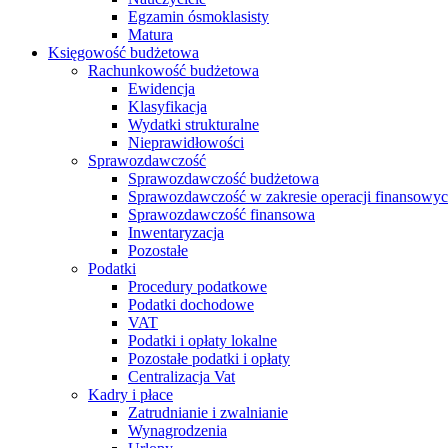
Egzamin ósmoklasisty
Matura
Księgowość budżetowa
Rachunkowość budżetowa
Ewidencja
Klasyfikacja
Wydatki strukturalne
Nieprawidłowości
Sprawozdawczość
Sprawozdawczość budżetowa
Sprawozdawczość w zakresie operacji finansowy
Sprawozdawczość finansowa
Inwentaryzacja
Pozostałe
Podatki
Procedury podatkowe
Podatki dochodowe
VAT
Podatki i opłaty lokalne
Pozostałe podatki i opłaty
Centralizacja Vat
Kadry i płace
Zatrudnianie i zwalnianie
Wynagrodzenia