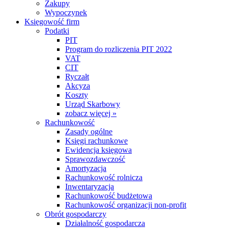
Zakupy
Wypoczynek
Księgowość firm
Podatki
PIT
Program do rozliczenia PIT 2022
VAT
CIT
Ryczałt
Akcyza
Koszty
Urząd Skarbowy
zobacz więcej »
Rachunkowość
Zasady ogólne
Księgi rachunkowe
Ewidencja księgowa
Sprawozdawczość
Amortyzacja
Rachunkowość rolnicza
Inwentaryzacja
Rachunkowość budżetowa
Rachunkowość organizacji non-profit
Obrót gospodarczy
Działalność gospodarcza