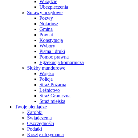
W sądzie
Ubezpieczenia
Sprawy urzędowe
Pozwy
Notariusz
Gmina
Powiat
Konstytucja
Wybory
Pisma i druki
Pomoc prawna
Egzekucja komornicza
Służby mundurowe
Wojsko
Policja
Straż Pożarna
Leśnictwo
Straż Graniczna
Straż miejska
Twoje pieniądze
Zarobki
Świadczenia
Oszczędności
Podatki
Koszty utrzymania