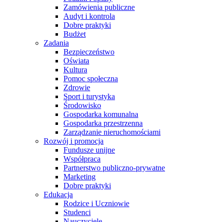
Zamówienia publiczne
Audyt i kontrola
Dobre praktyki
Budżet
Zadania
Bezpieczeństwo
Oświata
Kultura
Pomoc społeczna
Zdrowie
Sport i turystyka
Środowisko
Gospodarka komunalna
Gospodarka przestrzenna
Zarządzanie nieruchomościami
Rozwój i promocja
Fundusze unijne
Współpraca
Partnerstwo publiczno-prywatne
Marketing
Dobre praktyki
Edukacja
Rodzice i Uczniowie
Studenci
Nauczyciele