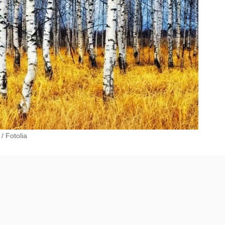
/
Fotolia