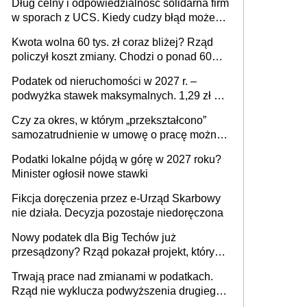
Dług celny i odpowiedzialność solidarna firm
w sporach z UCS. Kiedy cudzy błąd może
stać się Twoim problemem
Kwota wolna 60 tys. zł coraz bliżej? Rząd
policzył koszt zmiany. Chodzi o ponad 60
mld zł
Podatek od nieruchomości w 2027 r. –
podwyżka stawek maksymalnych. 1,29 zł za
1 m2 mieszkania, 36,49 zł za 1 m2
Czy za okres, w którym „przekształcono”
budynków i lokali związanych z
samozatrudnienie w umowę o pracę można
prowadzeniem działalności gospodarczej
wystawić faktury korygujące? Rozwiązanie
Podatki lokalne pójdą w górę w 2027 roku?
umowy cywilnoprawnej jedynym
Minister ogłosił nowe stawki
racjonalnym wyjściem
Fikcja doręczenia przez e-Urząd Skarbowy
nie działa. Decyzja pozostaje niedoręczona
Nowy podatek dla Big Techów już
przesądzony? Rząd pokazał projekt, który
może zmienić zasady gry w Polsce
Trwają prace nad zmianami w podatkach.
Rząd nie wyklucza podwyższenia drugiego
progu PIT