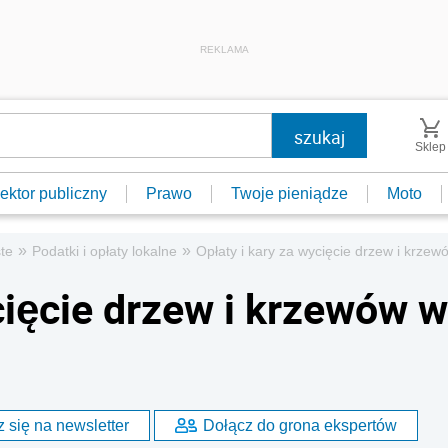
REKLAMA
Sklep
ektor publiczny
Prawo
Twoje pieniądze
Moto
»
»
te
Podatki i opłaty lokalne
Opłaty i kary za wycięcie drzew i krze
cięcie drzew i krzewów w
 się na newsletter
Dołącz do grona ekspertów