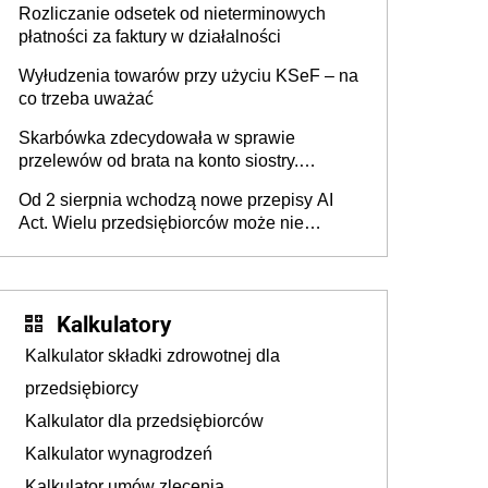
Rozliczanie odsetek od nieterminowych
płatności za faktury w działalności
Wyłudzenia towarów przy użyciu KSeF – na
co trzeba uważać
Skarbówka zdecydowała w sprawie
przelewów od brata na konto siostry.
Pieniądze z emerytury mamy wyglądały jak
Od 2 sierpnia wchodzą nowe przepisy AI
darowizna, ale podatku jednak nie będzie
Act. Wielu przedsiębiorców może nie
wiedzieć, że dotyczą także ich
Kalkulatory
Kalkulator składki zdrowotnej dla
przedsiębiorcy
Kalkulator dla przedsiębiorców
Kalkulator wynagrodzeń
Kalkulator umów zlecenia