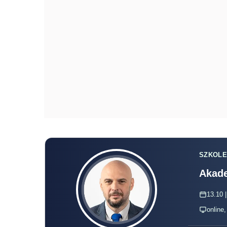
SZKOLE
Akade
13.10 |
online