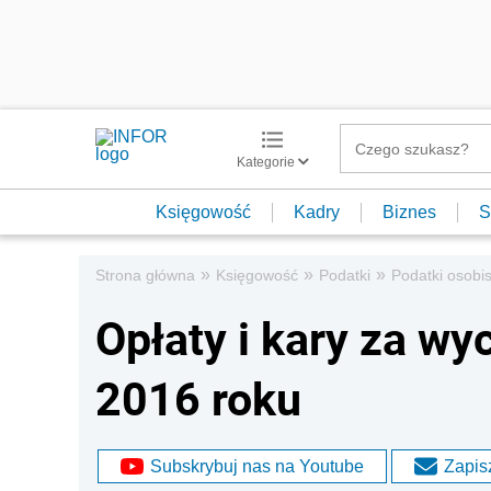
Kategorie
Księgowość
Kadry
Biznes
S
»
»
»
Strona główna
Księgowość
Podatki
Podatki osobis
Opłaty i kary za wy
2016 roku
Subskrybuj nas na Youtube
Zapisz