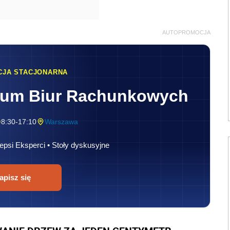
AUTOPROMOCJA
CJA STACJONARNA
rum Biur Rachunkowych
8:30-17:10
Warszawa
epsi Eksperci • Stoły dyskusyjne
apisz się