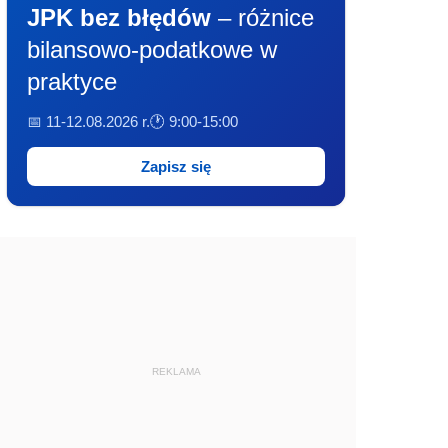
JPK bez błędów
– różnice
bilansowo-podatkowe w
praktyce
📅 11-12.08.2026 r.
🕐 9:00-15:00
Zapisz się
REKLAMA