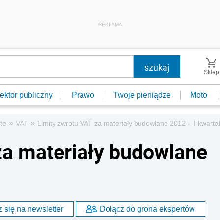
REKLAMA
Sklep
ektor publiczny
Prawo
Twoje pieniądze
Moto
»
»
te
VAT
Limity zwrotu VAT za materiały budowlane 2012 - II kwartał
za materiały budowlane
 się na newsletter
Dołącz do grona ekspertów