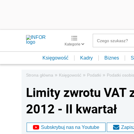
Kategorie
Księgowość
Kadry
Biznes
S
»
»
»
Strona główna
Księgowość
Podatki
Podatki osobis
Limity zwrotu VAT 
2012 - II kwartał
Subskrybuj nas na Youtube
Zapisz