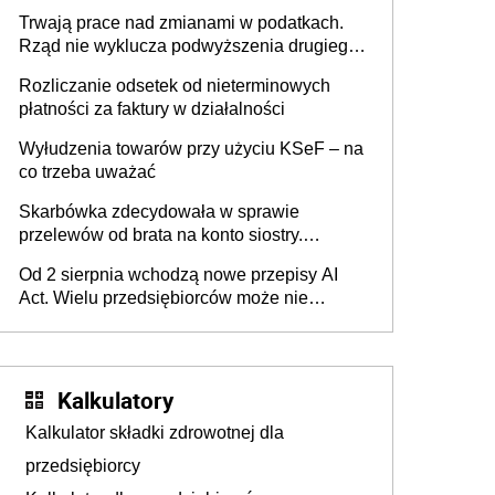
może zmienić zasady gry w Polsce
Trwają prace nad zmianami w podatkach.
Rząd nie wyklucza podwyższenia drugiego
progu PIT
Rozliczanie odsetek od nieterminowych
płatności za faktury w działalności
Wyłudzenia towarów przy użyciu KSeF – na
co trzeba uważać
Skarbówka zdecydowała w sprawie
przelewów od brata na konto siostry.
Pieniądze z emerytury mamy wyglądały jak
Od 2 sierpnia wchodzą nowe przepisy AI
darowizna, ale podatku jednak nie będzie
Act. Wielu przedsiębiorców może nie
wiedzieć, że dotyczą także ich
Kalkulatory
Kalkulator składki zdrowotnej dla
przedsiębiorcy