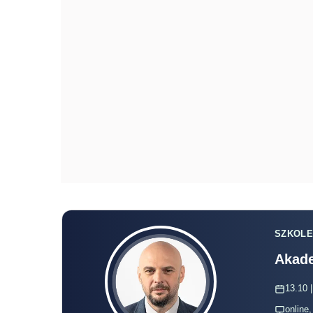
SZKOLE
Akade
13.10 |
online