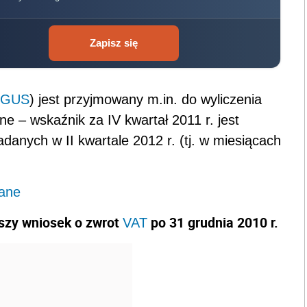
Zapisz się
a GUS
) jest przyjmowany m.in. do wyliczenia
e – wskaźnik za IV kwartał 2011 r. jest
anych w II kwartale 2012 r. (tj. w miesiącach
lane
wszy wniosek o zwrot
po 31 grudnia 2010 r.
VAT