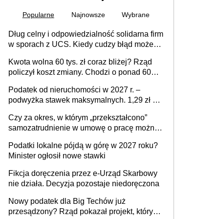
Popularne
Najnowsze
Wybrane
Dług celny i odpowiedzialność solidarna firm
w sporach z UCS. Kiedy cudzy błąd może
stać się Twoim problemem
Kwota wolna 60 tys. zł coraz bliżej? Rząd
policzył koszt zmiany. Chodzi o ponad 60
mld zł
Podatek od nieruchomości w 2027 r. –
podwyżka stawek maksymalnych. 1,29 zł za
1 m2 mieszkania, 36,49 zł za 1 m2
Czy za okres, w którym „przekształcono”
budynków i lokali związanych z
samozatrudnienie w umowę o pracę można
prowadzeniem działalności gospodarczej
wystawić faktury korygujące? Rozwiązanie
Podatki lokalne pójdą w górę w 2027 roku?
umowy cywilnoprawnej jedynym
Minister ogłosił nowe stawki
racjonalnym wyjściem
Fikcja doręczenia przez e-Urząd Skarbowy
nie działa. Decyzja pozostaje niedoręczona
Nowy podatek dla Big Techów już
przesądzony? Rząd pokazał projekt, który