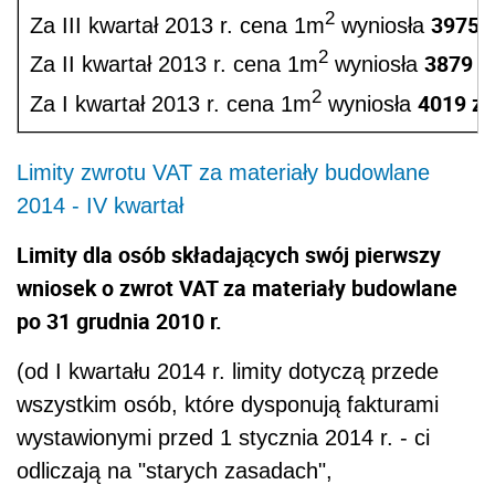
2
3975 z
Za III kwartał 2013 r. cena 1m
wyniosła
2
3879 zł
Za II kwartał 2013 r. cena 1m
wyniosła
2
4019 zł
Za I kwartał 2013 r. cena 1m
wyniosła
Limity zwrotu VAT za materiały budowlane
2014 - IV kwartał
Limity dla osób składających swój pierwszy
wniosek o zwrot VAT za materiały budowlane
po 31 grudnia 2010 r.
(od I kwartału 2014 r. limity dotyczą przede
wszystkim osób, które dysponują fakturami
wystawionymi przed 1 stycznia 2014 r. - ci
odliczają na "starych zasadach",