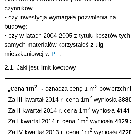
czynników:
• czy inwestycja wymagała pozwolenia na
budowę;
• czy w latach 2004-2005 z tytułu kosztów tych
samych materiałów korzystałeś z ulgi
mieszkaniowej w
PIT
.
2.1. Jaki jest limit kwotowy
2
2
Cena 1m
„
” - oznacza cenę 1 m
powierzchni u
2
3880 z
Za III kwartał 2014 r. cena 1m
wyniosła
2
4141 zł
Za II kwartał 2014 r. cena 1m
wyniosła
2
4129 zł
Za I kwartał 2014 r. cena 1m
wyniosła
2
4228 z
Za IV kwartał 2013 r. cena 1m
wyniosła