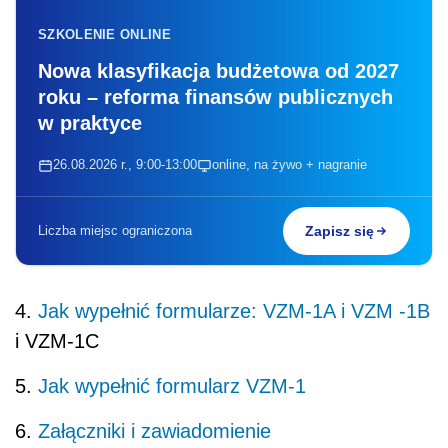
SZKOLENIE ONLINE
Nowa klasyfikacja budżetowa od 2027
roku – reforma finansów publicznych
w praktyce
26.08.2026 r., 9:00-13:00
online, na żywo + nagranie
Liczba miejsc ograniczona
Zapisz się
4.
Jak wypełnić formularze: VZM-1A i VZM -1B
i VZM-1C
5.
Jak wypełnić formularz VZM-1
6.
Załączniki i zawiadomienie