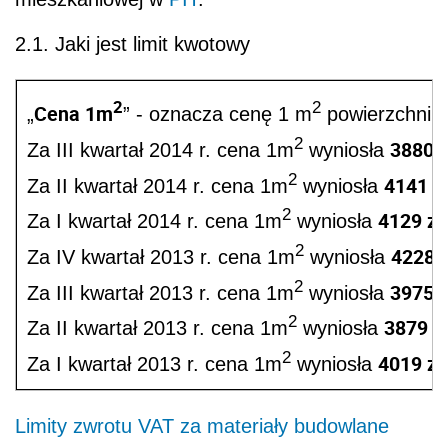
2.1. Jaki jest limit kwotowy
2
2
Cena 1m
„
” - oznacza cenę 1 m
powierzchni u
2
3880 z
Za III kwartał 2014 r. cena 1m
wyniosła
2
4141 zł
Za II kwartał 2014 r. cena 1m
wyniosła
2
4129 zł
Za I kwartał 2014 r. cena 1m
wyniosła
2
4228 z
Za IV kwartał 2013 r. cena 1m
wyniosła
2
3975 z
Za III kwartał 2013 r. cena 1m
wyniosła
2
3879 zł
Za II kwartał 2013 r. cena 1m
wyniosła
2
4019 zł
Za I kwartał 2013 r. cena 1m
wyniosła
Limity zwrotu VAT za materiały budowlane