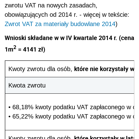
zwrotu VAT na nowych zasadach,
obowiązujących od 2014 r. - więcej w tekście:
Zwrot VAT za materiały budowlane 2014
)
Wnioski składane w w IV kwartale 2014 r. (cena
2
1m
= 4141 zł)
które nie korzystały
w 
Kwoty zwrotu dla osób,
Kwota zwrotu
• 68,18% kwoty podatku VAT zapłaconego w ce
• 65,22% kwoty podatku VAT zapłaconego w ce
które korzystały
w lata
Kwoty zwrotu dla osób,