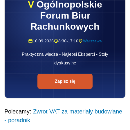
V
Ogólnopolskie
Forum Biur
Rachunkowych
16.09.2026
8:30-17:10
Warszawa
Praktyczna wiedza • Najlepsi Eksperci • Stoły
dyskusyjne
Zapisz się
Polecamy:
Zwrot VAT za materiały budowlane
- poradnik