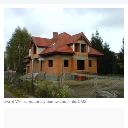
zwrot VAT za materiały budowlane
/
inforCMS