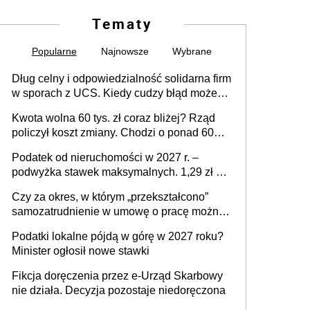
Tematy
Popularne
Najnowsze
Wybrane
Dług celny i odpowiedzialność solidarna firm
w sporach z UCS. Kiedy cudzy błąd może
stać się Twoim problemem
Kwota wolna 60 tys. zł coraz bliżej? Rząd
policzył koszt zmiany. Chodzi o ponad 60
mld zł
Podatek od nieruchomości w 2027 r. –
podwyżka stawek maksymalnych. 1,29 zł za
1 m2 mieszkania, 36,49 zł za 1 m2
Czy za okres, w którym „przekształcono”
budynków i lokali związanych z
samozatrudnienie w umowę o pracę można
prowadzeniem działalności gospodarczej
wystawić faktury korygujące? Rozwiązanie
Podatki lokalne pójdą w górę w 2027 roku?
umowy cywilnoprawnej jedynym
Minister ogłosił nowe stawki
racjonalnym wyjściem
Fikcja doręczenia przez e-Urząd Skarbowy
nie działa. Decyzja pozostaje niedoręczona