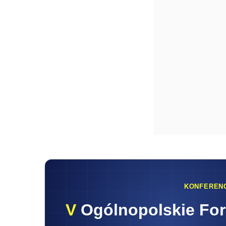
KONFEREN
V
Ogólnopolskie Fo