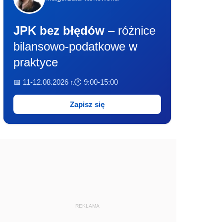
JPK bez błędów
– różnice
bilansowo-podatkowe w
praktyce
📅 11-12.08.2026 r.
🕐 9:00-15:00
Zapisz się
REKLAMA