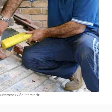
utterstock
/
Shutterstock