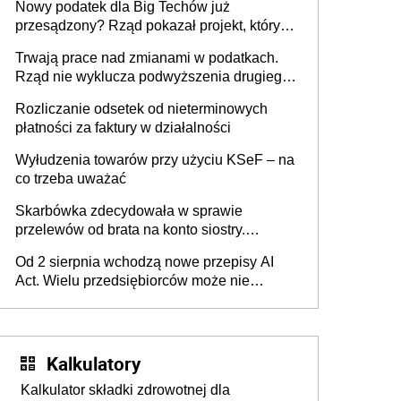
Nowy podatek dla Big Techów już
przesądzony? Rząd pokazał projekt, który
może zmienić zasady gry w Polsce
Trwają prace nad zmianami w podatkach.
Rząd nie wyklucza podwyższenia drugiego
progu PIT
Rozliczanie odsetek od nieterminowych
płatności za faktury w działalności
Wyłudzenia towarów przy użyciu KSeF – na
co trzeba uważać
Skarbówka zdecydowała w sprawie
przelewów od brata na konto siostry.
Pieniądze z emerytury mamy wyglądały jak
Od 2 sierpnia wchodzą nowe przepisy AI
darowizna, ale podatku jednak nie będzie
Act. Wielu przedsiębiorców może nie
wiedzieć, że dotyczą także ich
Kalkulatory
Kalkulator składki zdrowotnej dla