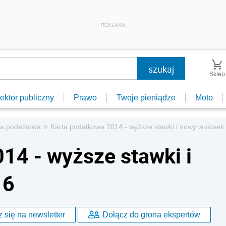
REKLAMA
Sklep
ektor publiczny
Prawo
Twoje pieniądze
Moto
»
ta podatkowa
Karta podatkowa 2014 - wyższe stawki i nowy wniosek
14 - wyższe stawki i
16
 się na newsletter
Dołącz do grona ekspertów