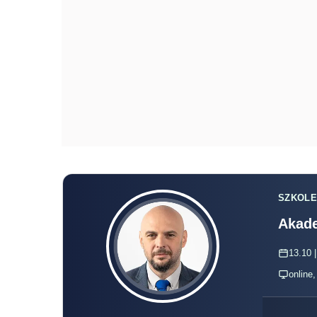
SZKOLE
Akade
13.10 |
online