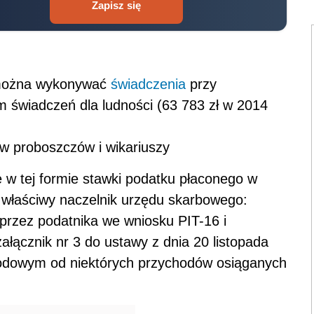
Zapisz się
j można wykonywać
świadczenia
przy
m świadczeń dla ludności (63 783 zł w 2014
ów proboszczów i wikariuszy
ę w tej formie stawki podatku płaconego w
i właściwy naczelnik urzędu skarbowego:
przez podatnika we wniosku PIT-16 i
załącznik nr 3 do ustawy z dnia 20 listopada
odowym od niektórych przychodów osiąganych