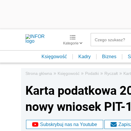
Kategorie
Księgowość
Kadry
Biznes
S
»
»
»
»
Strona główna
Księgowość
Podatki
Ryczałt
Kar
Karta podatkowa 20
nowy wniosek PIT-
Subskrybuj nas na Youtube
Zapisz