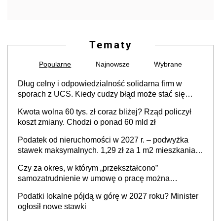
Tematy
Popularne
Najnowsze
Wybrane
Dług celny i odpowiedzialność solidarna firm w
sporach z UCS. Kiedy cudzy błąd może stać się
Twoim problemem
Kwota wolna 60 tys. zł coraz bliżej? Rząd policzył
koszt zmiany. Chodzi o ponad 60 mld zł
Podatek od nieruchomości w 2027 r. – podwyżka
stawek maksymalnych. 1,29 zł za 1 m2 mieszkania,
36,49 zł za 1 m2 budynków i lokali związanych z
Czy za okres, w którym „przekształcono”
prowadzeniem działalności gospodarczej
samozatrudnienie w umowę o pracę można
wystawić faktury korygujące? Rozwiązanie umowy
Podatki lokalne pójdą w górę w 2027 roku? Minister
cywilnoprawnej jedynym racjonalnym wyjściem
ogłosił nowe stawki