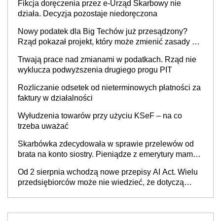
Fikcja doręczenia przez e-Urząd Skarbowy nie
działa. Decyzja pozostaje niedoręczona
Nowy podatek dla Big Techów już przesądzony?
Rząd pokazał projekt, który może zmienić zasady gry
w Polsce
Trwają prace nad zmianami w podatkach. Rząd nie
wyklucza podwyższenia drugiego progu PIT
Rozliczanie odsetek od nieterminowych płatności za
faktury w działalności
Wyłudzenia towarów przy użyciu KSeF – na co
trzeba uważać
Skarbówka zdecydowała w sprawie przelewów od
brata na konto siostry. Pieniądze z emerytury mamy
wyglądały jak darowizna, ale podatku jednak nie
Od 2 sierpnia wchodzą nowe przepisy AI Act. Wielu
będzie
przedsiębiorców może nie wiedzieć, że dotyczą
także ich