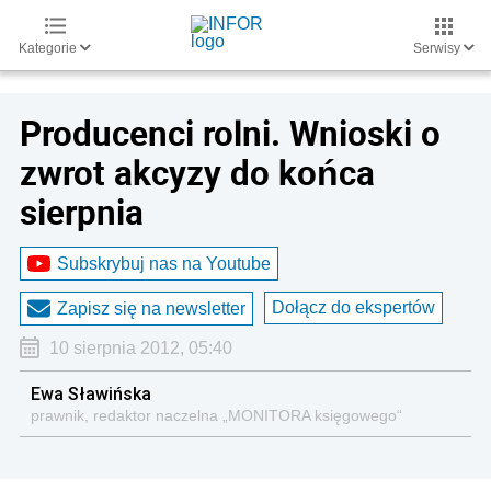
Kategorie
Serwisy
Producenci rolni. Wnioski o
zwrot akcyzy do końca
sierpnia
Subskrybuj nas na Youtube
Dołącz do ekspertów
Zapisz się na newsletter
10 sierpnia 2012, 05:40
Ewa Sławińska
prawnik, redaktor naczelna „MONITORA księgowego“