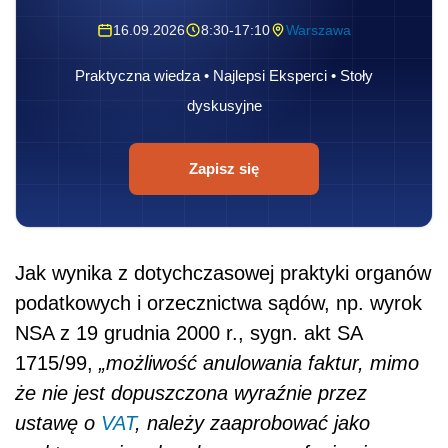
16.09.2026
8:30-17:10
Warszawa
Praktyczna wiedza • Najlepsi Eksperci • Stoły
dyskusyjne
Zapisz się
Jak wynika z dotychczasowej praktyki organów
podatkowych i orzecznictwa sądów, np. wyrok
NSA z 19 grudnia 2000 r., sygn. akt SA
1715/99,
„możliwość anulowania faktur, mimo
że nie jest dopuszczona wyraźnie przez
ustawę o
VAT
, należy zaaprobować jako