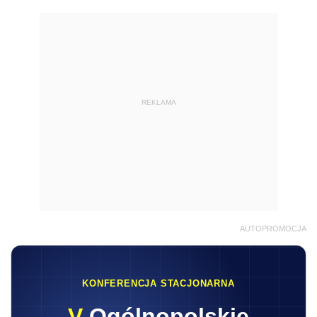
REKLAMA
AUTOPROMOCJA
KONFERENCJA STACJONARNA
V
Ogólnopolskie