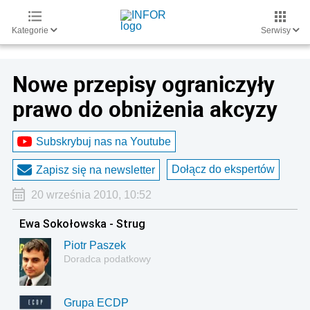
Kategorie
Serwisy
Nowe przepisy ograniczyły
prawo do obniżenia akcyzy
Subskrybuj nas na Youtube
Dołącz do ekspertów
Zapisz się na newsletter
20 września 2010, 10:52
Ewa Sokołowska - Strug
Piotr Paszek
Doradca podatkowy
Grupa ECDP