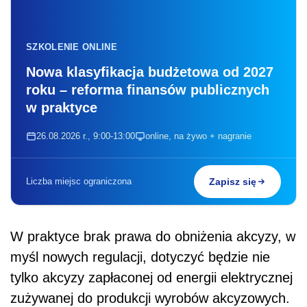
SZKOLENIE ONLINE
Nowa klasyfikacja budżetowa od 2027
roku – reforma finansów publicznych
w praktyce
26.08.2026 r., 9:00-13:00
online, na żywo + nagranie
Liczba miejsc ograniczona
Zapisz się
W praktyce brak prawa do obniżenia akcyzy, w
myśl nowych regulacji, dotyczyć będzie nie
tylko akcyzy zapłaconej od energii elektrycznej
zużywanej do produkcji wyrobów akcyzowych.