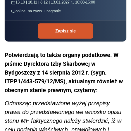
13.10 | 18.11 | 8.12 | 13.01.2027 r., 10:00-15:00
online, na żywo + nagranie
Zapisz się
Potwierdzają to także organy podatkowe. W
piśmie Dyrektora Izby Skarbowej w
Bydgoszczy z 14 sierp­nia 2012 r. (sygn.
ITPP1/443-579/12/MS), aktualnym również w
obecnym stanie prawnym, czytamy:
Odnosząc przedstawione wyżej przepisy
prawa do przedstawionego we wniosku opisu
stanu MF faktycznego należy stwierdzić, iż w
celu podania właściwych, prawidłowych i