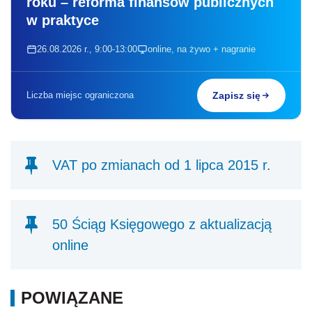
roku – reforma finansów publicznych
w praktyce
26.08.2026 r., 9:00-13:00
online, na żywo + nagranie
Liczba miejsc ograniczona
Zapisz się
VAT po zmianach od 1 lipca 2015 r.
50 Ściąg Księgowego z aktualizacją
online
POWIĄZANE