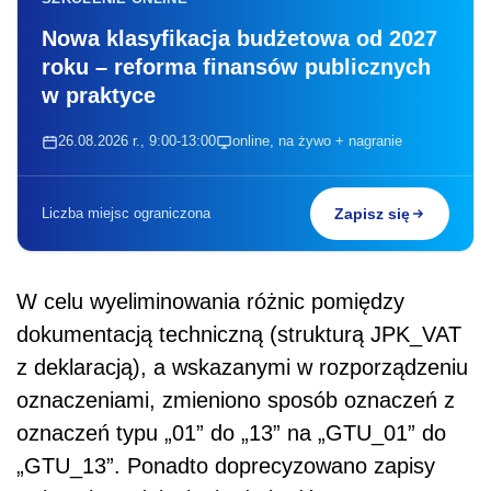
Nowa klasyfikacja budżetowa od 2027
roku – reforma finansów publicznych
w praktyce
26.08.2026 r., 9:00-13:00
online, na żywo + nagranie
Liczba miejsc ograniczona
Zapisz się
W celu wyeliminowania różnic pomiędzy
dokumentacją techniczną (strukturą JPK_VAT
z deklaracją), a wskazanymi w rozporządzeniu
oznaczeniami, zmieniono sposób oznaczeń z
oznaczeń typu „01” do „13” na „GTU_01” do
„GTU_13”. Ponadto doprecyzowano zapisy