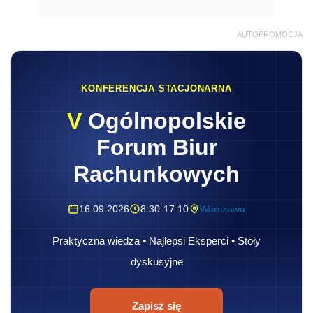
AUTOPROMOCJA
KONFERENCJA STACJONARNA
V
Ogólnopolskie
Forum Biur
Rachunkowych
16.09.2026
8:30-17:10
Warszawa
Praktyczna wiedza • Najlepsi Eksperci • Stoły
dyskusyjne
Zapisz się