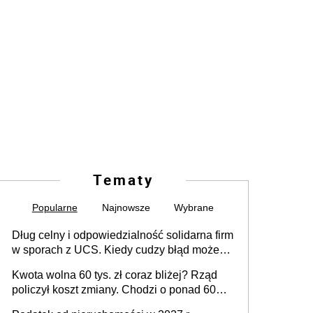
Tematy
Popularne
Najnowsze
Wybrane
Dług celny i odpowiedzialność solidarna firm
w sporach z UCS. Kiedy cudzy błąd może
stać się Twoim problemem
Kwota wolna 60 tys. zł coraz bliżej? Rząd
policzył koszt zmiany. Chodzi o ponad 60
mld zł