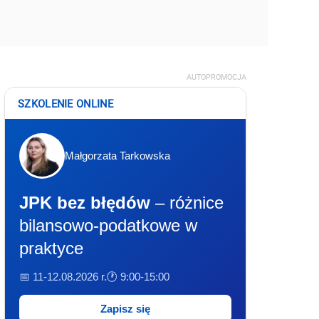
AUTOPROMOCJA
SZKOLENIE ONLINE
Małgorzata Tarkowska
JPK bez błędów
– różnice
bilansowo-podatkowe w
praktyce
📅 11-12.08.2026 r.
🕐 9:00-15:00
Zapisz się