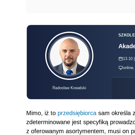
SZKOLE
Akade
13.10 |
online
Radosław Kowalski
Mimo, iż to
przedsiębiorca
sam określa z
zdeterminowane jest specyfiką prowadzon
z oferowanym asortymentem, musi on 