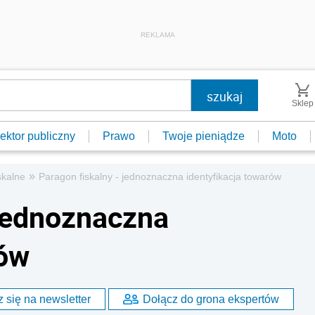
REKLAMA
Sklep
ektor publiczny
Prawo
Twoje pieniądze
Moto
»
skalne
Paragon fiskalny - jednoznaczna identyfikacja towarów
 jednoznaczna
rów
 się na newsletter
Dołącz do grona ekspertów