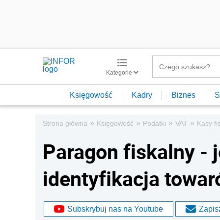
Kategorie
Księgowość
Kadry
Biznes
S
»
»
»
»
Strona główna
Księgowość
Podatki
VAT
Kasy fi
Paragon fiskalny -
identyfikacja towa
Subskrybuj nas na Youtube
Zapisz