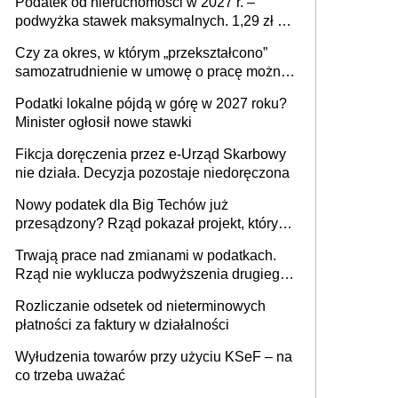
Podatek od nieruchomości w 2027 r. –
podwyżka stawek maksymalnych. 1,29 zł za
1 m2 mieszkania, 36,49 zł za 1 m2
Czy za okres, w którym „przekształcono”
budynków i lokali związanych z
samozatrudnienie w umowę o pracę można
prowadzeniem działalności gospodarczej
wystawić faktury korygujące? Rozwiązanie
Podatki lokalne pójdą w górę w 2027 roku?
umowy cywilnoprawnej jedynym
Minister ogłosił nowe stawki
racjonalnym wyjściem
Fikcja doręczenia przez e-Urząd Skarbowy
nie działa. Decyzja pozostaje niedoręczona
Nowy podatek dla Big Techów już
przesądzony? Rząd pokazał projekt, który
może zmienić zasady gry w Polsce
Trwają prace nad zmianami w podatkach.
Rząd nie wyklucza podwyższenia drugiego
progu PIT
Rozliczanie odsetek od nieterminowych
płatności za faktury w działalności
Wyłudzenia towarów przy użyciu KSeF – na
co trzeba uważać