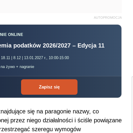
AUTOPROMOCJA
NIE ONLINE
mia podatków 2026/2027 – Edycja 11
 18.11 | 8.12 | 13.01.2027 r., 10:00-15:00
, na żywo + nagranie
Zapisz się
najdujące się na paragonie nazwy, co
ej przez niego działalności i ściśle powiązane
przestrzegać szeregu wymogów