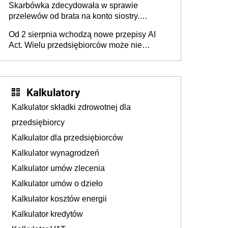
Skarbówka zdecydowała w sprawie
przelewów od brata na konto siostry.
Pieniądze z emerytury mamy wyglądały jak
Od 2 sierpnia wchodzą nowe przepisy AI
darowizna, ale podatku jednak nie będzie
Act. Wielu przedsiębiorców może nie
wiedzieć, że dotyczą także ich
Kalkulatory
Kalkulator składki zdrowotnej dla
przedsiębiorcy
Kalkulator dla przedsiębiorców
Kalkulator wynagrodzeń
Kalkulator umów zlecenia
Kalkulator umów o dzieło
Kalkulator kosztów energii
Kalkulator kredytów