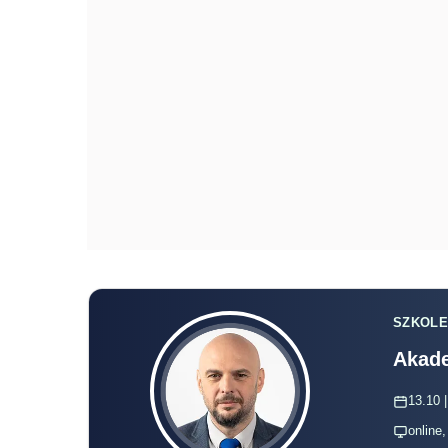
SZKOLE
Akade
13.10 |
online