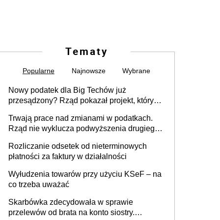
Tematy
Popularne
Najnowsze
Wybrane
Nowy podatek dla Big Techów już
przesądzony? Rząd pokazał projekt, który
może zmienić zasady gry w Polsce
Trwają prace nad zmianami w podatkach.
Rząd nie wyklucza podwyższenia drugiego
progu PIT
Rozliczanie odsetek od nieterminowych
płatności za faktury w działalności
Wyłudzenia towarów przy użyciu KSeF – na
co trzeba uważać
Skarbówka zdecydowała w sprawie
przelewów od brata na konto siostry.