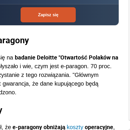
Zapisz się
aragony
badanie Deloitte "Otwartość Polaków na
się na
yszało i wie, czym jest e-paragon. 70 proc.
zystanie z tego rozwiązania. "Głównym
 gwarancja, że dane kupującego będą
rdzono.
y
e-paragony obniżają
operacyjne
ł, że
koszty
,