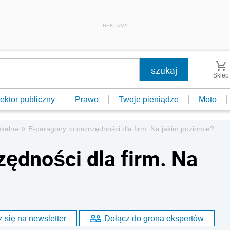
REKLAMA
Sklep
ektor publiczny
Prawo
Twoje pieniądze
Moto
»
skalne
E-paragony to oszczędności dla firm. Na jakim poziomie?
zędności dla firm. Na
 się na newsletter
Dołącz do grona ekspertów