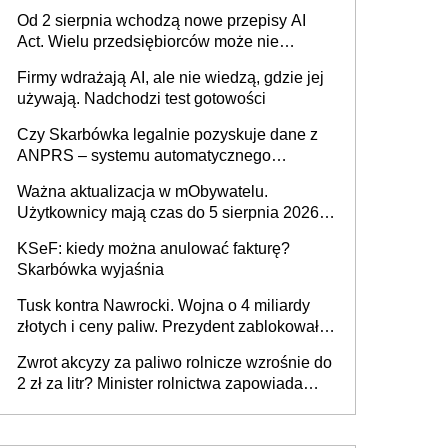
Pieniądze z emerytury mamy wyglądały jak
Od 2 sierpnia wchodzą nowe przepisy AI
darowizna, ale podatku jednak nie będzie
Act. Wielu przedsiębiorców może nie
wiedzieć, że dotyczą także ich
Firmy wdrażają AI, ale nie wiedzą, gdzie jej
używają. Nadchodzi test gotowości
Czy Skarbówka legalnie pozyskuje dane z
ANPRS – systemu automatycznego
rozpoznawania tablic rejestracyjnych
Ważna aktualizacja w mObywatelu.
pojazdów z kamer drogowych?
Użytkownicy mają czas do 5 sierpnia 2026
roku
KSeF: kiedy można anulować fakturę?
Skarbówka wyjaśnia
Tusk kontra Nawrocki. Wojna o 4 miliardy
złotych i ceny paliw. Prezydent zablokował
ustawę, premier mówi o „ciosie
Zwrot akcyzy za paliwo rolnicze wzrośnie do
wymierzonym we wszystkich polskich
2 zł za litr? Minister rolnictwa zapowiada
kierowców”
ważne zmiany dla rolników