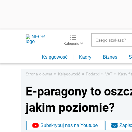
Kategorie
Księgowość
Kadry
Biznes
S
»
»
»
»
Strona główna
Księgowość
Podatki
VAT
Kasy fi
E-paragony to oszc
jakim poziomie?
Subskrybuj nas na Youtube
Zapisz