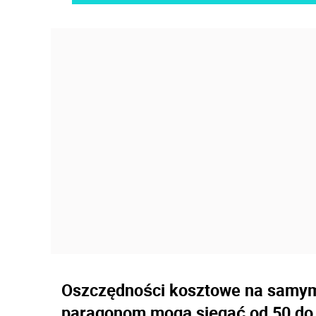
Oszczędności kosztowe na samym p
paragonom mogą sięgać od 50 do