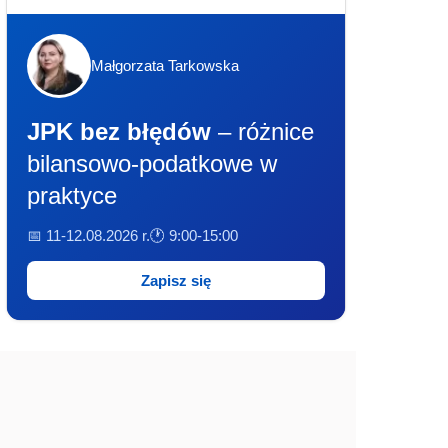
Małgorzata Tarkowska
JPK bez błędów
– różnice
bilansowo-podatkowe w
praktyce
📅 11-12.08.2026 r.
🕐 9:00-15:00
Zapisz się