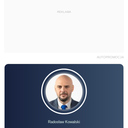
REKLAMA
AUTOPROMOCJA
Radosław Kowalski