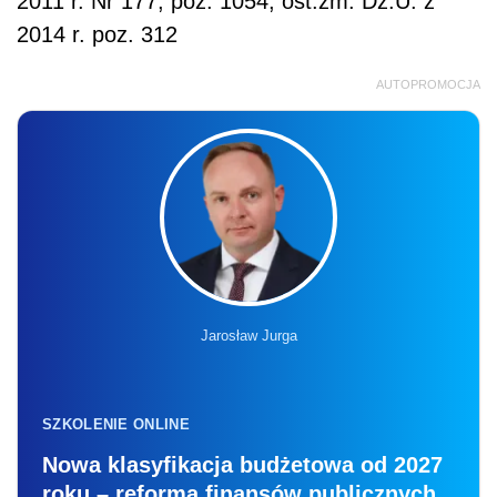
2011 r. Nr 177, poz. 1054; ost.zm. Dz.U. z
2014 r. poz. 312
AUTOPROMOCJA
Jarosław Jurga
SZKOLENIE ONLINE
Nowa klasyfikacja budżetowa od 2027
roku – reforma finansów publicznych