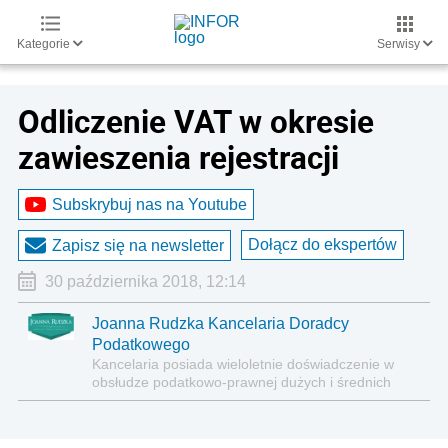
Kategorie
Serwisy
Odliczenie VAT w okresie
zawieszenia rejestracji
Subskrybuj nas na Youtube
Dołącz do ekspertów
Zapisz się na newsletter
30 października 2018, 12:14
Joanna Rudzka Kancelaria Doradcy
Podatkowego
Kancelaria posiada wieloletnie doświadczenie w
obsłudze podatkowo-prawnej dużych i średnich
polskich firm, międzynarodowych korporacji oraz
podmiotów publicznych.