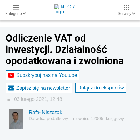
Kategorie
Serwisy
Odliczenie VAT od
inwestycji. Działalność
opodatkowana i zwolniona
Subskrybuj nas na Youtube
Dołącz do ekspertów
Zapisz się na newsletter
03 lutego 2021, 12:48
Rafał Niszczak
Doradca podatkowy – nr wpisu 12905, księgowy