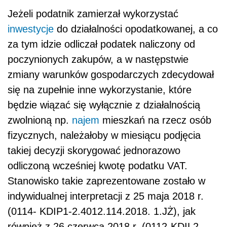
Jeżeli podatnik zamierzał wykorzystać
inwestycje
do działalności opodatkowanej, a co
za tym idzie odliczał podatek naliczony od
poczynionych zakupów, a w następstwie
zmiany warunków gospodarczych zdecydował
się na zupełnie inne wykorzystanie, które
będzie wiązać się wyłącznie z działalnością
zwolnioną np.
najem
mieszkań na rzecz osób
fizycznych, należałoby w miesiącu podjęcia
takiej decyzji skorygować jednorazowo
odliczoną wcześniej kwotę podatku VAT.
Stanowisko takie zaprezentowane zostało w
indywidualnej interpretacji z 25 maja 2018 r.
(
0114- KDIP1-2.4012.114.2018. 1.JŻ), jak
również z 26 czerwca 2018 r. (0112-KDIL2-