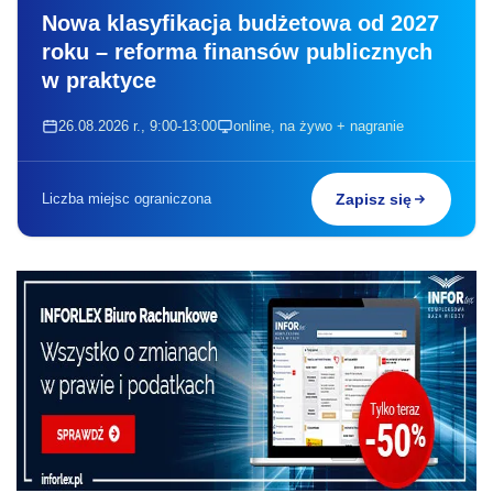
Nowa klasyfikacja budżetowa od 2027
roku – reforma finansów publicznych
w praktyce
26.08.2026 r., 9:00-13:00
online, na żywo + nagranie
Liczba miejsc ograniczona
Zapisz się