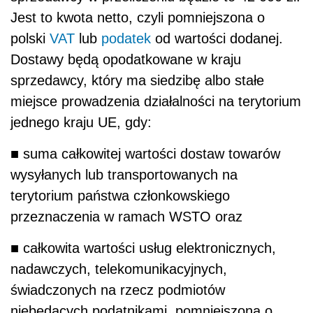
Jest to kwota netto, czyli pomniejszona o
polski
VAT
lub
podatek
od wartości dodanej.
Dostawy będą opodatkowane w kraju
sprzedawcy, który ma siedzibę albo stałe
miejsce prowadzenia działalności na terytorium
jednego kraju UE, gdy:
■
suma ca
ł
kowitej warto
ś
ci dostaw towar
ó
w
wysy
ł
anych lub transportowanych na
terytorium państwa członkowskiego
przeznaczenia w ramach WSTO oraz
■
ca
ł
kowita warto
ś
ci us
ł
ug elektronicznych,
nadawczych, telekomunikacyjnych,
ś
wiadczonych na rzecz podmiotów
niebędących podatnikami, pomniejszona o