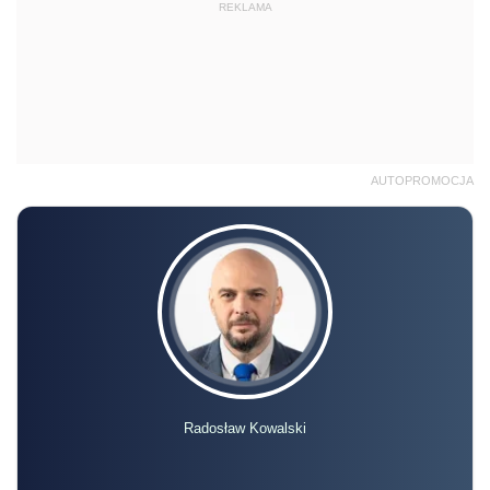
REKLAMA
AUTOPROMOCJA
Radosław Kowalski