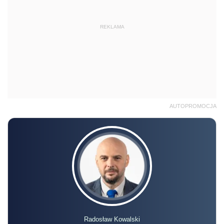
REKLAMA
AUTOPROMOCJA
Radosław Kowalski