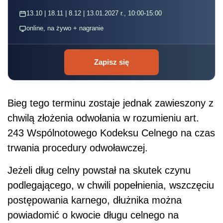
13.10 | 18.11 | 8.12 | 13.01.2027 r., 10:00-15:00
online, na żywo + nagranie
Zapisz się
Bieg tego terminu zostaje jednak zawieszony z
chwilą złożenia odwołania w rozumieniu art.
243 Wspólnotowego Kodeksu Celnego na czas
trwania procedury odwoławczej.
Jeżeli dług celny powstał na skutek czynu
podlegającego, w chwili popełnienia, wszczęciu
postępowania karnego, dłużnika można
powiadomić o kwocie długu celnego na