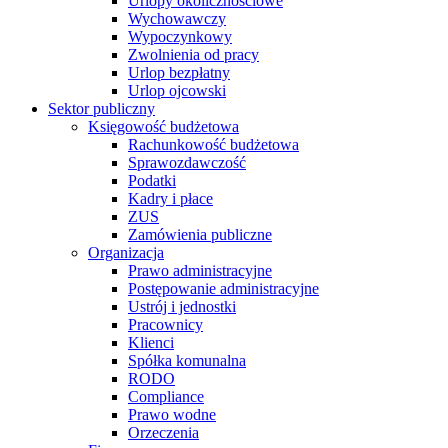
Urlopy okolicznościowe
Wychowawczy
Wypoczynkowy
Zwolnienia od pracy
Urlop bezpłatny
Urlop ojcowski
Sektor publiczny
Księgowość budżetowa
Rachunkowość budżetowa
Sprawozdawczość
Podatki
Kadry i płace
ZUS
Zamówienia publiczne
Organizacja
Prawo administracyjne
Postępowanie administracyjne
Ustrój i jednostki
Pracownicy
Klienci
Spółka komunalna
RODO
Compliance
Prawo wodne
Orzeczenia