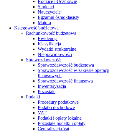
Rodzice i Uczniowie
Studenci
Nauczyciele
Egzamin ósmoklasisty
Matura
Księgowość budżetowa
Rachunkowość budżetowa
Ewidencja
Klasyfikacja
Wydatki strukturalne
Nieprawidłowości
Sprawozdawczość
Sprawozdawczość budżetowa
Sprawozdawczość w zakresie operacji
finansowych
Sprawozdawczość finansowa
Inwentaryzacja
Pozostałe
Podatki
Procedury podatkowe
Podatki dochodowe
VAT
Podatki i opłaty lokalne
Pozostałe podatki i opłaty
Centralizacja Vat