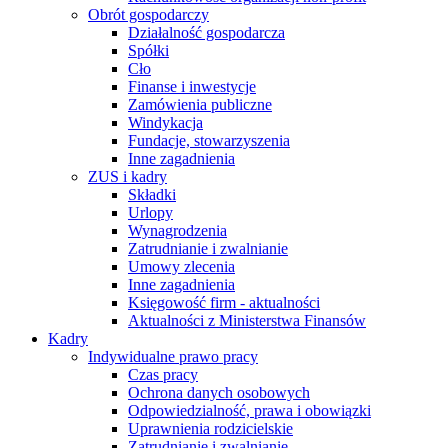
Obrót gospodarczy
Działalność gospodarcza
Spółki
Cło
Finanse i inwestycje
Zamówienia publiczne
Windykacja
Fundacje, stowarzyszenia
Inne zagadnienia
ZUS i kadry
Składki
Urlopy
Wynagrodzenia
Zatrudnianie i zwalnianie
Umowy zlecenia
Inne zagadnienia
Księgowość firm - aktualności
Aktualności z Ministerstwa Finansów
Kadry
Indywidualne prawo pracy
Czas pracy
Ochrona danych osobowych
Odpowiedzialność, prawa i obowiązki
Uprawnienia rodzicielskie
Zatrudnianie i zwalnianie