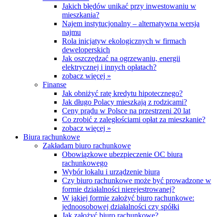
Jakich błędów unikać przy inwestowaniu w
mieszkania?
Najem instytucjonalny – alternatywna wersja
najmu
Rola inicjatyw ekologicznych w firmach
deweloperskich
Jak oszczędzać na ogrzewaniu, energii
elektrycznej i innych opłatach?
zobacz więcej »
Finanse
Jak obniżyć ratę kredytu hipotecznego?
Jak długo Polacy mieszkają z rodzicami?
Ceny prądu w Polsce na przestrzeni 20 lat
Co zrobić z zaległościami opłat za mieszkanie?
zobacz więcej »
Biura rachunkowe
Zakładam biuro rachunkowe
Obowiązkowe ubezpieczenie OC biura
rachunkowego
Wybór lokalu i urządzenie biura
Czy biuro rachunkowe może być prowadzone w
formie działalności nierejestrowanej?
W jakiej formie założyć biuro rachunkowe:
jednoosobowej działalności czy spółki
Jak założyć biuro rachunkowe?