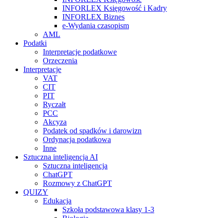
INFORLEX Księgowość i Kadry
INFORLEX Biznes
e-Wydania czasopism
AML
Podatki
Interpretacje podatkowe
Orzeczenia
Interpretacje
VAT
CIT
PIT
Ryczałt
PCC
Akcyza
Podatek od spadków i darowizn
Ordynacja podatkowa
Inne
Sztuczna inteligencja AI
Sztuczna inteligencja
ChatGPT
Rozmowy z ChatGPT
QUIZY
Edukacja
Szkoła podstawowa klasy 1-3