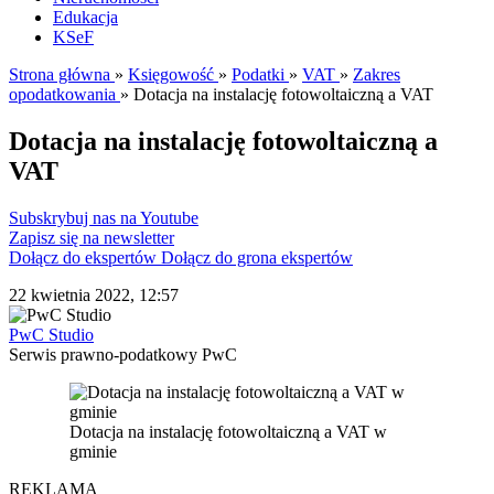
Edukacja
KSeF
Strona główna
»
Księgowość
»
Podatki
»
VAT
»
Zakres
opodatkowania
»
Dotacja na instalację fotowoltaiczną a VAT
Dotacja na instalację fotowoltaiczną a
VAT
Subskrybuj nas na Youtube
Zapisz się na newsletter
Dołącz do ekspertów
Dołącz do grona ekspertów
22 kwietnia 2022, 12:57
PwC Studio
Serwis prawno-podatkowy PwC
Dotacja na instalację fotowoltaiczną a VAT w
gminie
REKLAMA