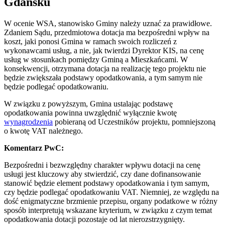
Gdańsku
W ocenie WSA, stanowisko Gminy należy uznać za prawidłowe.
Zdaniem Sądu, przedmiotowa dotacja ma bezpośredni wpływ na
koszt, jaki ponosi Gmina w ramach swoich rozliczeń z
wykonawcami usług, a nie, jak twierdzi Dyrektor KIS, na cenę
usług w stosunkach pomiędzy Gminą a Mieszkańcami. W
konsekwencji, otrzymana dotacja na realizację tego projektu nie
będzie zwiększała podstawy opodatkowania, a tym samym nie
będzie podlegać opodatkowaniu.
W związku z powyższym, Gmina ustalając podstawę
opodatkowania powinna uwzględnić wyłącznie kwotę
wynagrodzenia
pobieraną od Uczestników projektu, pomniejszoną
o kwotę VAT należnego.
Komentarz PwC:
Bezpośredni i bezwzględny charakter wpływu dotacji na cenę
usługi jest kluczowy aby stwierdzić, czy dane dofinansowanie
stanowić będzie element podstawy opodatkowania i tym samym,
czy będzie podlegać opodatkowaniu VAT. Niemniej, ze względu na
dość enigmatyczne brzmienie przepisu, organy podatkowe w różny
sposób interpretują wskazane kryterium, w związku z czym temat
opodatkowania dotacji pozostaje od lat nierozstrzygnięty.