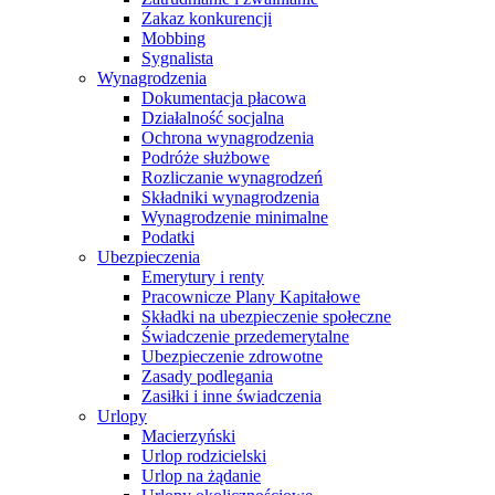
Zakaz konkurencji
Mobbing
Sygnalista
Wynagrodzenia
Dokumentacja płacowa
Działalność socjalna
Ochrona wynagrodzenia
Podróże służbowe
Rozliczanie wynagrodzeń
Składniki wynagrodzenia
Wynagrodzenie minimalne
Podatki
Ubezpieczenia
Emerytury i renty
Pracownicze Plany Kapitałowe
Składki na ubezpieczenie społeczne
Świadczenie przedemerytalne
Ubezpieczenie zdrowotne
Zasady podlegania
Zasiłki i inne świadczenia
Urlopy
Macierzyński
Urlop rodzicielski
Urlop na żądanie