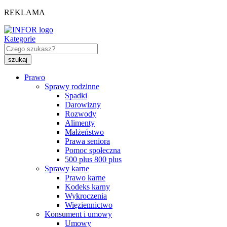
REKLAMA
Kategorie
Prawo
Sprawy rodzinne
Spadki
Darowizny
Rozwody
Alimenty
Małżeństwo
Prawa seniora
Pomoc społeczna
500 plus 800 plus
Sprawy karne
Prawo karne
Kodeks karny
Wykroczenia
Więziennictwo
Konsument i umowy
Umowy