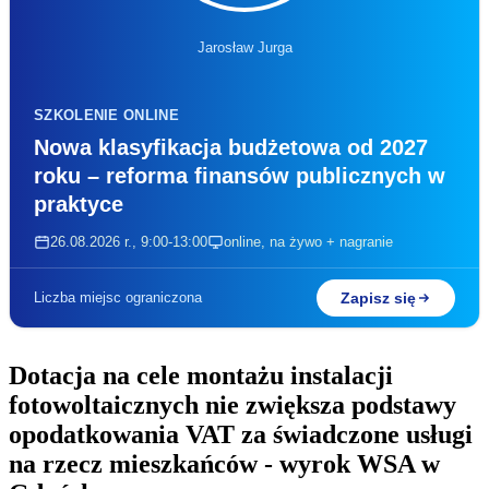
Jarosław Jurga
SZKOLENIE ONLINE
Nowa klasyfikacja budżetowa od 2027
roku – reforma finansów publicznych w
praktyce
26.08.2026 r., 9:00-13:00
online, na żywo + nagranie
Zapisz się
Liczba miejsc ograniczona
Dotacja na cele montażu instalacji
fotowoltaicznych nie zwiększa podstawy
opodatkowania VAT za świadczone usługi
na rzecz mieszkańców - wyrok
WSA w