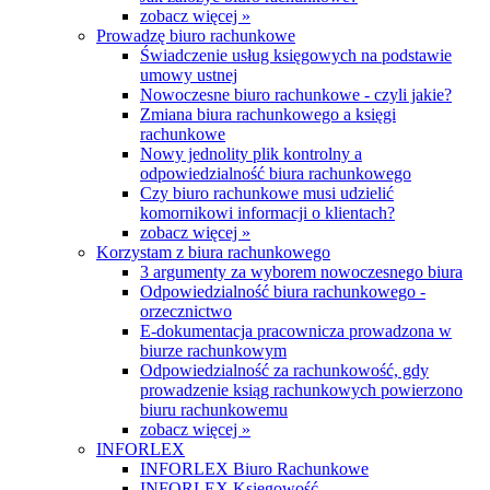
zobacz więcej »
Prowadzę biuro rachunkowe
Świadczenie usług księgowych na podstawie
umowy ustnej
Nowoczesne biuro rachunkowe - czyli jakie?
Zmiana biura rachunkowego a księgi
rachunkowe
Nowy jednolity plik kontrolny a
odpowiedzialność biura rachunkowego
Czy biuro rachunkowe musi udzielić
komornikowi informacji o klientach?
zobacz więcej »
Korzystam z biura rachunkowego
3 argumenty za wyborem nowoczesnego biura
Odpowiedzialność biura rachunkowego -
orzecznictwo
E-dokumentacja pracownicza prowadzona w
biurze rachunkowym
Odpowiedzialność za rachunkowość, gdy
prowadzenie ksiąg rachunkowych powierzono
biuru rachunkowemu
zobacz więcej »
INFORLEX
INFORLEX Biuro Rachunkowe
INFORLEX Księgowość