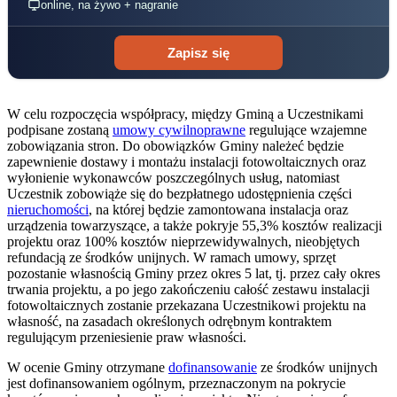
online, na żywo + nagranie
Zapisz się
W celu rozpoczęcia współpracy, między Gminą a Uczestnikami
podpisane zostaną
umowy cywilnoprawne
regulujące wzajemne
zobowiązania stron. Do obowiązków Gminy należeć będzie
zapewnienie dostawy i montażu instalacji fotowoltaicznych oraz
wyłonienie wykonawców poszczególnych usług, natomiast
Uczestnik zobowiąże się do bezpłatnego udostępnienia części
nieruchomości
, na której będzie zamontowana instalacja oraz
urządzenia towarzyszące, a także pokryje 55,3% kosztów realizacji
projektu oraz 100% kosztów nieprzewidywalnych, nieobjętych
refundacją ze środków unijnych. W ramach umowy, sprzęt
pozostanie własnością Gminy przez okres 5 lat, tj. przez cały okres
trwania projektu, a po jego zakończeniu całość zestawu instalacji
fotowoltaicznych zostanie przekazana Uczestnikowi projektu na
własność, na zasadach określonych odrębnym kontraktem
regulującym przeniesienie praw własności.
W ocenie Gminy otrzymane
dofinansowanie
ze środków unijnych
jest dofinansowaniem ogólnym, przeznaczonym na pokrycie