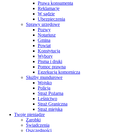
Prawa konsumenta
Reklamacje
W sądzie
Ubezpieczenia
Sprawy urzędowe
Pozwy
Notariusz
Gmina
Powiat
Konstytucja
Wybory
Pisma i druki
Pomoc prawna
Egzekucja komornicza
Służby mundurowe
Wojsko
Policja
Straż Pożarna
Leśnictwo
Straż Graniczna
Straż miejska
Twoje pieniądze
Zarobki
Świadczenia
Oszczędności