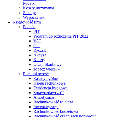
Podatki
Koszty utrzymania
Zakupy
Wypoczynek
Księgowość firm
Podatki
PIT
Program do rozliczenia PIT 2022
VAT
CIT
Ryczałt
Akcyza
Koszty
Urząd Skarbowy
zobacz więcej »
Rachunkowość
Zasady ogólne
Księgi rachunkowe
Ewidencja księgowa
Sprawozdawczość
Amortyzacja
Rachunkowość rolnicza
Inwentaryzacja
Rachunkowość budżetowa
Rachunkowość organizacji non-profit