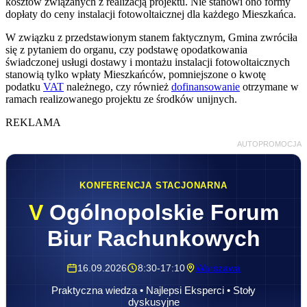
kosztów związanych z realizacją projektu. Nie stanowi ono formy
dopłaty do ceny instalacji fotowoltaicznej dla każdego Mieszkańca.
W związku z przedstawionym stanem faktycznym, Gmina zwróciła
się z pytaniem do organu, czy podstawę opodatkowania
świadczonej usługi dostawy i montażu instalacji fotowoltaicznych
stanowią tylko wpłaty Mieszkańców, pomniejszone o kwotę
podatku
VAT
należnego, czy również
dofinansowanie
otrzymane w
ramach realizowanego projektu ze środków unijnych.
REKLAMA
AUTOPROMOCJA
KONFERENCJA STACJONARNA
V
Ogólnopolskie Forum
Biur Rachunkowych
16.09.2026
8:30-17:10
Warszawa
Praktyczna wiedza • Najlepsi Eksperci • Stoły
dyskusyjne