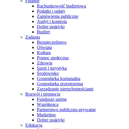
Finanse
Rachunkowość budżetowa
Podatki i opłaty
Zamówienia publiczne
Audyt i kontrola
Dobre praktyki
Budżet
Zadania
Bezpieczeństwo
Oświata
Kultura
Pomoc społeczna
Zdrowie
Sport i turystyka
Środowisko
Gospodarka komunalna
Gospodarka przestrzenna
Zarządzanie nieruchomościami
Rozwój i promocja
Fundusze unijne
Współpraca
Partnerstwo publiczno-prywatne
Marketing
Dobre praktyki
Edukacja