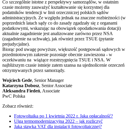
Co szczególnie istotne z perspektywy samorządów, w ostatnim
czasie możemy zauważyć kształtowanie się korzystnej dla
podatników tendencji w linii orzeczniczej polskich sądów
administracyjnych. Ze względu jednak na znaczne rozbieżności (w
poprzednich latach sądy co do zasady zgadzały się z organami
podatkowymi, wskazując na obowiązek opodatkowania dotacji)
aktualnie zagadnienie jest analizowane zarówno przez NSA
(zagadnienie na uchwałę), jak również przez TSUE (pytanie
prejudycjalne).
Biorąc pod uwagę powyższe, większość postępowań sądowych w
przedmiotowym zakresie pozostaje obecnie zawieszona - w
oczekiwaniu na wiążące rozstrzygnięcia TSUE i NSA. W
najbliższym czasie istnieje zatem szansa na ujednolicenie orzeczeń
otrzymywanych przez samorządy.
Wojciech Gede
, Senior Manager
Katarzyna Dobosz
, Senior Associate
Aleksandra Fiedeń
, Associate
PwC Polska
Zobacz również:
Fotowoltaika po 1 kwietnia 2022 r. Jaka opłacalność?
Ulga termomodernizacyjna 2022 – jak rozliczyć
Jaka stawka VAT dla instalacji fotowoltaicznej?