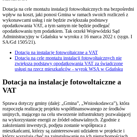
Dotacja na cele montażu instalacji fotowoltaicznych ma bezpośredni
wpływ na koszt, jaki ponosi Gmina w ramach swoich rozliczeń z
wykonawcami usług i nie będzie zwiększała podstawy
opodatkowania VAT, a tym samym nie będzie podlegać
opodatkowaniu tym podatkiem. Tak orzekł Wojewódzki Sąd
Administracyjny w Gdańsku w wyroku z 16 marca 2022 r. (sygn. I
SA/Gd 1505/21).
Dotacja na instalacje fotowoltaiczne a VAT
Dotacja na cele montażu instalacji fotowoltaicznych nie
zwiększa podstawy opodatkowania VAT za świadczone
usługi na rzecz mieszkańców - wyrok WSA w Gdańsku
Dotacja na instalacje fotowoltaiczne a
VAT
Sprawa dotyczy gminy (dalej: „
Gmina
”, „
Wnioskodawca
”), która
rozpoczęła realizację projektu współfinansowanego ze środków
unijnych, mającego na celu stworzenie infrastruktury pozwalającej
na wykorzystanie energii ze źródeł odnawialnych. Zgodnie z
założeniami inwestycji, podjęta zostanie współpraca z
mieszkańcami, którzy są zainteresowani udziałem w projekcie i
którzy wyrażają chęć na zainstalowanie na ich nieruchomościach