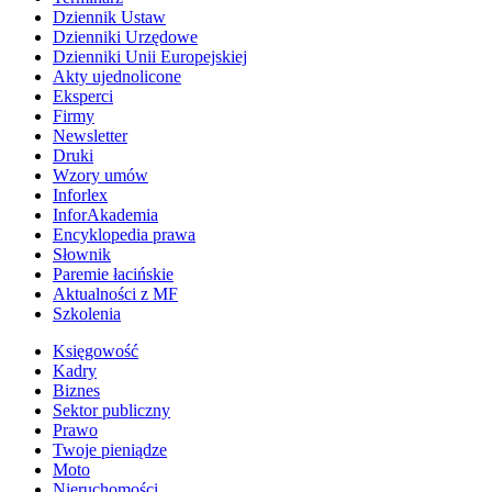
Dziennik Ustaw
Dzienniki Urzędowe
Dzienniki Unii Europejskiej
Akty ujednolicone
Eksperci
Firmy
Newsletter
Druki
Wzory umów
Inforlex
InforAkademia
Encyklopedia prawa
Słownik
Paremie łacińskie
Aktualności z MF
Szkolenia
Księgowość
Kadry
Biznes
Sektor publiczny
Prawo
Twoje pieniądze
Moto
Nieruchomości