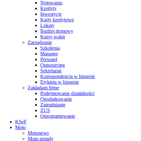
Notowania
Kredyty
Inwestycje
Karty kredytowe
Lokaty
Budżet domowy
Kursy walut
Zarządzanie
Szkolenia
Manager
Personel
Outsourcing
Sekretariat
Korespondencja w biznesie
Etykieta w biznesie
Zakładam firmę
Podejmowanie działalności
Opodatkowanie
Zatrudnianie
ZUS
Oprogramowanie
KSeF
Moto
Motonews
Moto porady