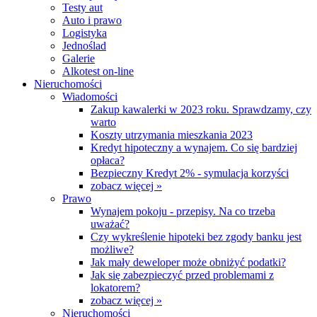
Testy aut
Auto i prawo
Logistyka
Jednoślad
Galerie
Alkotest on-line
Nieruchomości
Wiadomości
Zakup kawalerki w 2023 roku. Sprawdzamy, czy
warto
Koszty utrzymania mieszkania 2023
Kredyt hipoteczny a wynajem. Co się bardziej
opłaca?
Bezpieczny Kredyt 2% - symulacja korzyści
zobacz więcej »
Prawo
Wynajem pokoju - przepisy. Na co trzeba
uważać?
Czy wykreślenie hipoteki bez zgody banku jest
możliwe?
Jak mały deweloper może obniżyć podatki?
Jak się zabezpieczyć przed problemami z
lokatorem?
zobacz więcej »
Nieruchomości