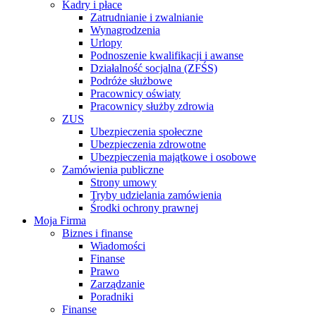
Kadry i płace
Zatrudnianie i zwalnianie
Wynagrodzenia
Urlopy
Podnoszenie kwalifikacji i awanse
Działalność socjalna (ZFŚS)
Podróże służbowe
Pracownicy oświaty
Pracownicy służby zdrowia
ZUS
Ubezpieczenia społeczne
Ubezpieczenia zdrowotne
Ubezpieczenia majątkowe i osobowe
Zamówienia publiczne
Strony umowy
Tryby udzielania zamówienia
Środki ochrony prawnej
Moja Firma
Biznes i finanse
Wiadomości
Finanse
Prawo
Zarządzanie
Poradniki
Finanse