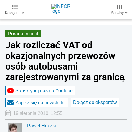
Kategorie
Serwisy
Porada Infor.pl
Jak rozliczać VAT od
okazjonalnych przewozów
osób autobusami
zarejestrowanymi za granicą
Subskrybuj nas na Youtube
Dołącz do ekspertów
Zapisz się na newsletter
19 sierpnia 2010, 12:55
Paweł Huczko