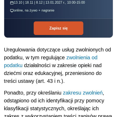
13.10 | 18.11 | 8.12 | 13.01.2027 r., 10:00-15:00
online, na żywo + nagranie
Zapisz się
Uregulowania dotyczące usług zwolnionych od
podatku, w tym regulujące
zwolnienia od
podatku
działalności w zakresie opieki nad
dziećmi oraz edukacyjnej, przeniesiono do
treści ustawy (art. 43 i n.).
Ponadto, przy określaniu
zakresu zwolnień
,
odstąpiono od ich identyfikacji przy pomocy
klasyfikacji statystycznych, określając ich
zakres z wykorzystaniem treści zapisów prawa