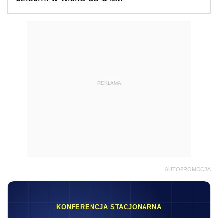
REKLAMA
AUTOPROMOCJA
KONFERENCJA STACJONARNA