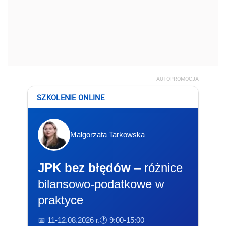
AUTOPROMOCJA
SZKOLENIE ONLINE
Małgorzata Tarkowska
JPK bez błędów
– różnice
bilansowo-podatkowe w
praktyce
📅 11-12.08.2026 r.
🕐 9:00-15:00