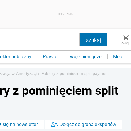
REKLAMA
Sklep
ektor publiczny
Prawo
Twoje pieniądze
Moto
»
yzacja
Amortyzacja. Faktury z pominięciem split payment
ry z pominięciem split
 się na newsletter
Dołącz do grona ekspertów