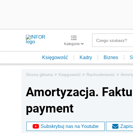
Kategorie
Księgowość
Kadry
Biznes
S
»
»
»
Strona główna
Księgowość
Rachunkowość
Amort
Amortyzacja. Faktu
payment
Subskrybuj nas na Youtube
Zapisz