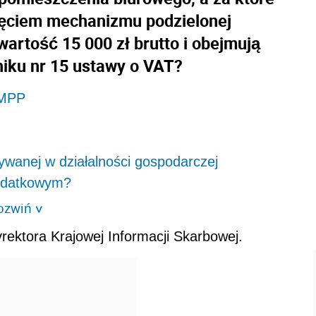
nięciem mechanizmu podzielonej
artość 15 000 zł brutto i obejmują
niku nr 15 ustawy o VAT?
 MPP
wanej w działalności gospodarczej
podatkowym?
ozwiń
>
rektora Krajowej Informacji Skarbowej.