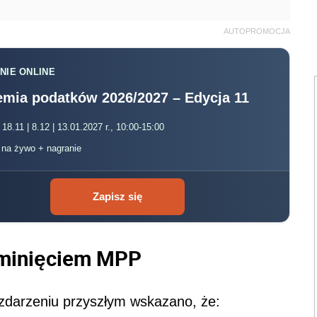
AUTOPROMOCJA
NIE ONLINE
mia podatków 2026/2027 – Edycja 11
 18.11 | 8.12 | 13.01.2027 r., 10:00-15:00
, na żywo + nagranie
Zapisz się
minięciem MPP
darzeniu przyszłym wskazano, że: