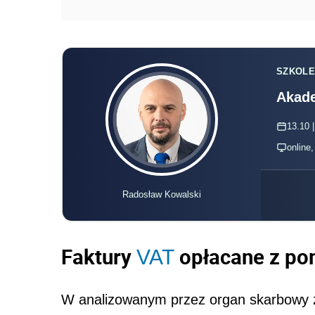
SZKOLE
Akade
13.10 |
online
Radosław Kowalski
Faktury
opłacane z po
VAT
W analizowanym przez organ skarbowy z