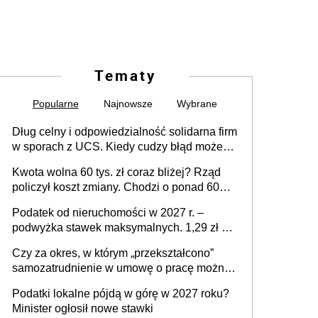
Tematy
Popularne
Najnowsze
Wybrane
Dług celny i odpowiedzialność solidarna firm
w sporach z UCS. Kiedy cudzy błąd może
stać się Twoim problemem
Kwota wolna 60 tys. zł coraz bliżej? Rząd
policzył koszt zmiany. Chodzi o ponad 60
mld zł
Podatek od nieruchomości w 2027 r. –
podwyżka stawek maksymalnych. 1,29 zł za
1 m2 mieszkania, 36,49 zł za 1 m2
Czy za okres, w którym „przekształcono”
budynków i lokali związanych z
samozatrudnienie w umowę o pracę można
prowadzeniem działalności gospodarczej
wystawić faktury korygujące? Rozwiązanie
Podatki lokalne pójdą w górę w 2027 roku?
umowy cywilnoprawnej jedynym
Minister ogłosił nowe stawki
racjonalnym wyjściem