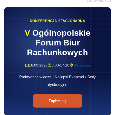
Praktyczna wiedza • Najlepsi Eksperci • Stoły
dyskusyjne
Zapisz się
Wynagrodzenie za czas urlopu
wypoczynkowego należy ustalić z
uwzględnieniem
wynagrodzenia
i innych
świadczeń ze stosunku pracy, z wyłączeniem:
Dalszy ciąg materiału pod wideo