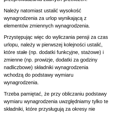
wchodzą do podstawy wymiaru
wynagrodzenia.
Trzeba pamiętać, że przy obliczaniu podstawy
wymiaru wynagrodzenia uwzględniamy tylko te
składniki, które przysługują za okresy nie
dłuższe niż jeden miesiąc.
W następnej kolejności należy policzyć łączne
zarobki za okres trzech (lub 12) miesięcy.
Stanowią one podstawę wymiaru
wynagrodzenia. Następnie wynagrodzenie
urlopowe oblicza się:
• dzieląc podstawę wymiaru przez liczbę
godzin, w czasie których pracownik wykonywał