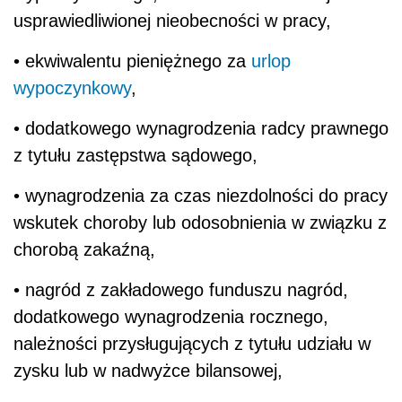
chorobą zakaźną,
• nagród z zakładowego funduszu nagród,
dodatkowego wynagrodzenia rocznego,
należności przysługujących z tytułu udziału w
zysku lub w nadwyżce bilansowej,
• odpraw emerytalnych lub rentowych albo
innych odpraw pieniężnych,
• wynagrodzenia i odszkodowania
przysługującego w razie rozwiązania stosunku
pracy.
Wynagrodzenie za urlop składa się więc ze
stałych składników wynagrodzenia w
wysokości należnej pracownikowi w miesiącu