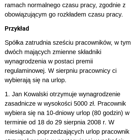
1. Jan Kowalski otrzymuje wynagrodzenie
zasadnicze w wysokości 5000 zł. Pracownik
wybiera się na 10-dniowy urlop (80 godzin) w
terminie od 18 do 29 sierpnia 2008 r. W
miesiącach poprzedzających urlop pracownik
otrzymał premię w następującej wysokości:
maj - 800 zł, czerwiec - 1200 zł, lipiec - 1000
zł. W sierpniu pracownik nie nabył prawa do
premii regulaminowej.
2. Pobory Adama Nowaka wynoszą 3000 zł.
Ponadto otrzymuje on premię kwartalną w
wysokości 2000 zł. Urlop pana Nowaka wynosi
pięć dni (40 godzin) i trwa od 4 do 8 sierpnia
2008 r.