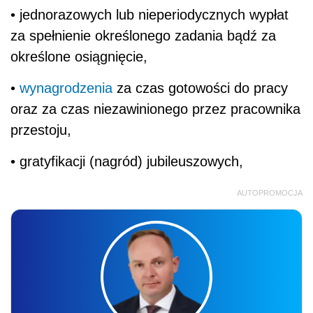
AUTOPROMOCJA
Jarosław Jurga
SZKOLENIE ONLINE
Nowa klasyfikacja budżetowa od 2027
roku – reforma finansów publicznych
w praktyce
26.08.2026 r., 9:00-13:00
online, na żywo + nagranie