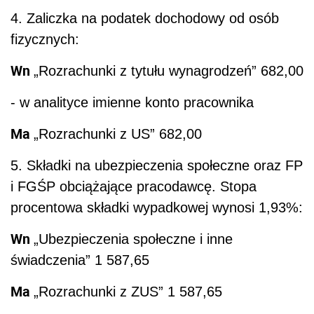
procentowa składki wypadkowej wynosi 1,93%:
Wn
„Ubezpieczenia społeczne i inne
świadczenia” 1 587,65
Ma
„Rozrachunki z ZUS” 1 587,65
Kliknij aby zobaczyć ilustrację.
• § 6-12 rozporządzenia Ministra Pracy i
Polityki Socjalnej z 8 stycznia 1997 r. w
sprawie szczegółowych zasad udzielania
urlopu wypoczynkowego, ustalania i
wypłacania wynagrodzenia za czas urlopu oraz
ekwiwalentu pieniężnego za urlop - Dz.U. Nr 2,
poz. 14; ost.zm. Dz.U. z 2006 r. Nr 217, poz.
1591