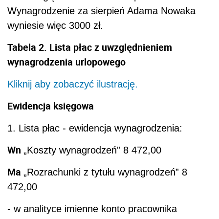
Wn
„Koszty wynagrodzeń” 8 472,00
Ma
„Rozrachunki z tytułu wynagrodzeń” 8
472,00
- w analityce imienne konto pracownika
2. Ubezpieczenia społeczne finansowane
przez pracownika:
Wn
„Rozrachunki z tytułu wynagrodzeń” 1
161,51
- w analityce imienne konto pracownika
Ma
„Rozrachunki z ZUS” 1 161,51
3. Składka na ubezpieczenie zdrowotne: