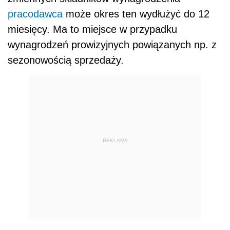
REKLAMA
AUTOPROMOCJA
KONFERENCJA STACJONARNA
V
Ogólnopolskie
Forum Biur
Rachunkowych
16.09.2026
8:30-17:10
Warszawa