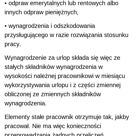
wykorzystywania urlopu i z części zmiennej
obliczonej ze zmiennych składników
wynagrodzenia.
Elementy stałe pracownik otrzymuje tak, jakby
pracował. Nie ma więc konieczności
przeprowadzania żadnych przeliczeń.
Należy natomiast ustalić wysokość
wynagrodzenia za urlop wynikającą z
elementów zmiennych wynagrodzenia.
Przystępując więc do wyliczania pensji za czas
urlopu, należy w pierwszej kolejności ustalić,
które stałe (np. dodatki funkcyjne, stażowe) i
zmienne (np. prowizje, dodatki za godziny
nadliczbowe) składniki wynagrodzenia