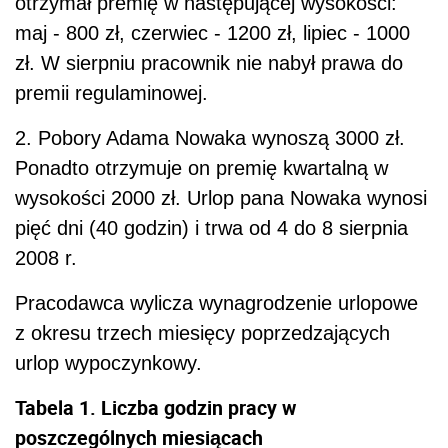
Pracodawca wylicza wynagrodzenie urlopowe
z okresu trzech miesięcy poprzedzających
urlop wypoczynkowy.
Tabela 1. Liczba godzin pracy w
poszczególnych miesiącach
Kliknij aby zobaczyć ilustrację.
1. Ustalenie wynagrodzenia urlopowego Jana
Kowalskiego z tytułu zmiennych składników
wynagrodzeń (premii): (3000 zł : 512 godz.) =
5,90 zł/godz.; 80 godz. &times; 5,90 zł = 472
zł.
Wynagrodzenie za sierpień wyniesie więc: