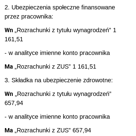
Wn
„Rozrachunki z tytułu wynagrodzeń”
657,94
- w analityce imienne konto pracownika
Ma
„Rozrachunki z ZUS” 657,94
4. Zaliczka na podatek dochodowy od osób
fizycznych:
Wn
„Rozrachunki z tytułu wynagrodzeń” 682,00
- w analityce imienne konto pracownika
Ma
„Rozrachunki z US” 682,00
5. Składki na ubezpieczenia społeczne oraz FP
i FGŚP obciążające pracodawcę. Stopa