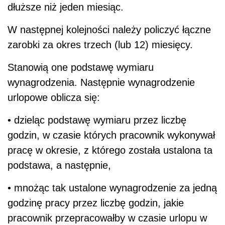
pracę w okresie, z którego została ustalona ta
podstawa, a następnie,
• mnożąc tak ustalone wynagrodzenie za jedną
godzinę pracy przez liczbę godzin, jakie
pracownik przepracowałby w czasie urlopu w
ramach normalnego czasu pracy, zgodnie z
obowiązującym go rozkładem czasu pracy.
Przykład
Spółka zatrudnia sześciu pracowników, w tym
dwóch mających zmienne składniki
wynagrodzenia w postaci premii
regulaminowej. W sierpniu pracownicy ci
wybierają się na urlop.