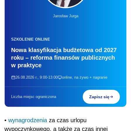
Liczba miejsc ograniczona
Zapisz się
•
wynagrodzenia
za czas urlopu
wypoczynkowego, a także za czas innej
usprawiedliwionej nieobecności w pracy,
• ekwiwalentu pieniężnego za
urlop
wypoczynkowy
,
• dodatkowego wynagrodzenia radcy prawnego
z tytułu zastępstwa sądowego,
• wynagrodzenia za czas niezdolności do pracy
wskutek choroby lub odosobnienia w związku z