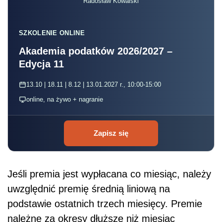
Jeśli premia jest wypłacana co miesiąc, należy
uwzględnić premię średnią liniową na
podstawie ostatnich trzech miesięcy. Premie
należne za okresy dłuższe niż miesiąc
(kwartalne) należy wypłacać w ustalonych
terminach w pełnej wysokości, bez
uwzględnienia czasu urlopowego.
UZASADNIENIE
Pracownikowi przysługuje za czas urlopu
wynagrodzenie
, jakie by otrzymał, gdyby w tym
czasie pracował. Dlatego przy ustalaniu tego
wynagrodzenia należy brać pod uwagę nie