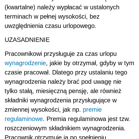
tylko stałą, miesięczną pensję, ale również
składniki wynagrodzenia przysługujące w
zmiennej wysokości, jak np.
premie
regulaminowe
. Premia regulaminowa jest tzw.
roszczeniowym składnikiem wynagrodzenia.
Pracownik otrzymuje ją po spełnieniu
określonych warunków (np. za osiągnięcie
określonego pułapu sprzedaży), dlatego jest
ona uwzględniana przy wyliczaniu
wynagrodzenia urlopowego. Nie należy
uwzględniać przy wyliczaniu wynagrodzenia
urlopowego premii uznaniowej, ponieważ nie
ma ona charakteru roszczeniowego. Jest to
swego rodzaju nagroda, której wypłata jest
uzależniona od pracodawcy, a nie pracownika.