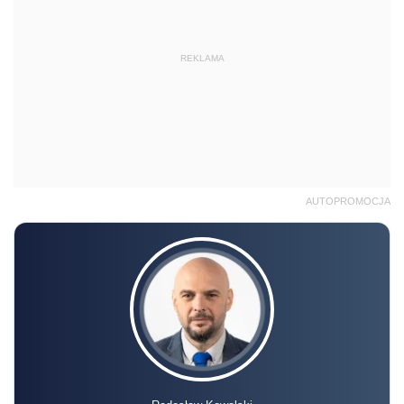
Radosław Kowalski
SZKOLENIE ONLINE
Akademia podatków 2026/2027 –
Edycja 11
13.10 | 18.11 | 8.12 | 13.01.2027 r., 10:00-15:00
online, na żywo + nagranie
Zapisz się