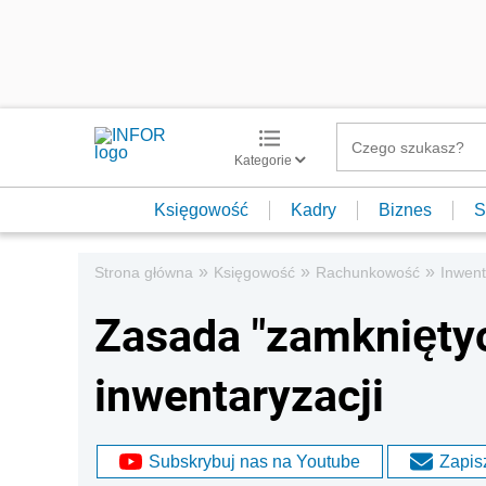
Kategorie
Księgowość
Kadry
Biznes
S
»
»
»
Strona główna
Księgowość
Rachunkowość
Inwent
Zasada "zamkniętyc
inwentaryzacji
Subskrybuj nas na Youtube
Zapisz