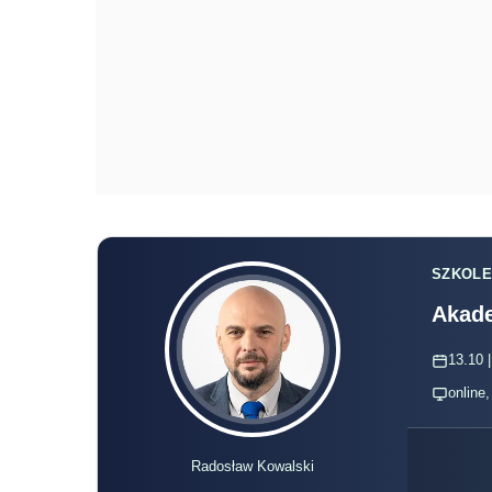
SZKOLE
Akade
13.10 |
online
Radosław Kowalski