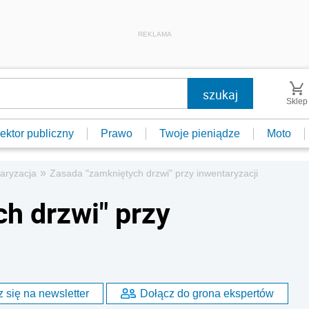
REKLAMA
Sklep
ektor publiczny
Prawo
Twoje pieniądze
Moto
»
aryzacja
Zasada "zamkniętych drzwi" przy inwentaryzacji
h drzwi" przy
 się na newsletter
Dołącz do grona ekspertów