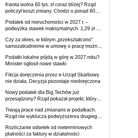
Kwota wolna 60 tys. zł coraz bliżej? Rząd
policzył koszt zmiany. Chodzi o ponad 60
mld zł
Podatek od nieruchomości w 2027 r. –
podwyżka stawek maksymalnych. 1,29 zł za
1 m2 mieszkania, 36,49 zł za 1 m2
Czy za okres, w którym „przekształcono”
budynków i lokali związanych z
samozatrudnienie w umowę o pracę można
prowadzeniem działalności gospodarczej
wystawić faktury korygujące? Rozwiązanie
Podatki lokalne pójdą w górę w 2027 roku?
umowy cywilnoprawnej jedynym
Minister ogłosił nowe stawki
racjonalnym wyjściem
Fikcja doręczenia przez e-Urząd Skarbowy
nie działa. Decyzja pozostaje niedoręczona
Nowy podatek dla Big Techów już
przesądzony? Rząd pokazał projekt, który
może zmienić zasady gry w Polsce
Trwają prace nad zmianami w podatkach.
Rząd nie wyklucza podwyższenia drugiego
progu PIT
Rozliczanie odsetek od nieterminowych
płatności za faktury w działalności