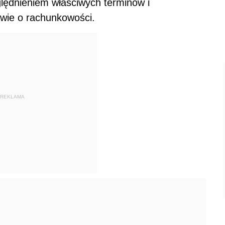
lędnieniem właściwych terminów i
awie o rachunkowości.
REKLAMA