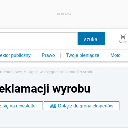
REKLAMA
Sklep
ektor publiczny
Prawo
Twoje pieniądze
Moto
»
 rachunkowe
Ujęcie w księgach reklamacji wyrobu
reklamacji wyrobu
 się na newsletter
Dołącz do grona ekspertów