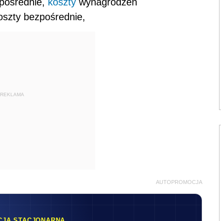
zpośrednie,
koszty
wynagrodzeń
oszty bezpośrednie,
REKLAMA
AUTOPROMOCJA
CJA STACJONARNA