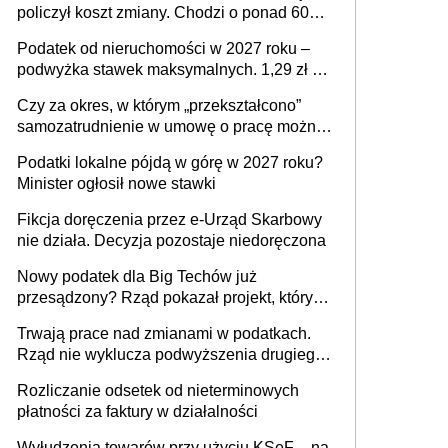
policzył koszt zmiany. Chodzi o ponad 60
mld zł
Podatek od nieruchomości w 2027 roku –
podwyżka stawek maksymalnych. 1,29 zł za
1 m2 mieszkania, 36,49 zł za 1 m2
Czy za okres, w którym „przekształcono”
budynków i lokali związanych z
samozatrudnienie w umowę o pracę można
prowadzeniem działalności gospodarczej
wystawić faktury korygujące? Rozwiązanie
Podatki lokalne pójdą w górę w 2027 roku?
umowy cywilnoprawnej jedynym
Minister ogłosił nowe stawki
racjonalnym wyjściem
Fikcja doręczenia przez e-Urząd Skarbowy
nie działa. Decyzja pozostaje niedoręczona
Nowy podatek dla Big Techów już
przesądzony? Rząd pokazał projekt, który
może zmienić zasady gry w Polsce
Trwają prace nad zmianami w podatkach.
Rząd nie wyklucza podwyższenia drugiego
progu PIT
Rozliczanie odsetek od nieterminowych
płatności za faktury w działalności
Wyłudzenia towarów przy użyciu KSeF – na