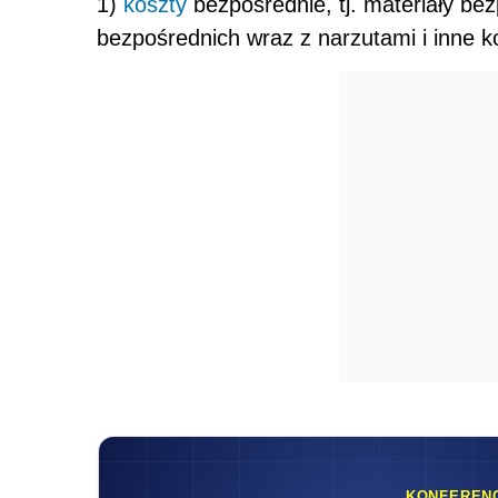
1)
koszty
bezpośrednie, tj. materiały be
bezpośrednich wraz z narzutami i inne k
KONFEREN