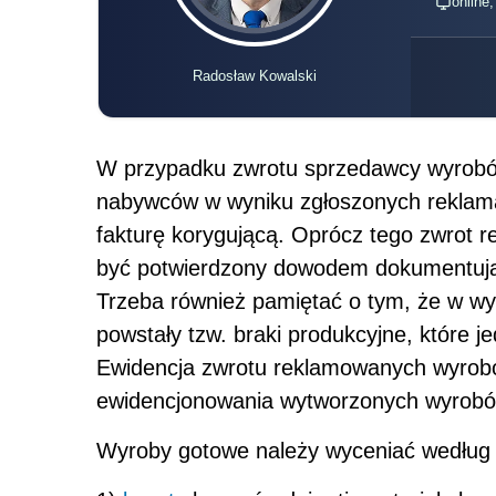
online
Radosław Kowalski
W przypadku zwrotu sprzedawcy wyrob
nabywców w wyniku zgłoszonych reklam
fakturę korygującą. Oprócz tego zwrot
być potwierdzony dowodem dokumentują
Trzeba również pamiętać o tym, że w w
powstały tzw. braki produkcyjne, które 
Ewidencja zwrotu reklamowanych wyrobó
ewidencjonowania wytworzonych wyrobó
Wyroby gotowe należy wyceniać według k