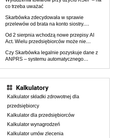
co trzeba uważać
Skarbówka zdecydowała w sprawie
przelewów od brata na konto siostry.
Pieniądze z emerytury mamy wyglądały jak
Od 2 sierpnia wchodzą nowe przepisy AI
darowizna, ale podatku jednak nie będzie
Act. Wielu przedsiębiorców może nie
wiedzieć, że dotyczą także ich
Czy Skarbówka legalnie pozyskuje dane z
ANPRS – systemu automatycznego
rozpoznawania tablic rejestracyjnych
pojazdów z kamer drogowych?
Kalkulatory
Kalkulator składki zdrowotnej dla
przedsiębiorcy
Kalkulator dla przedsiębiorców
Kalkulator wynagrodzeń
Kalkulator umów zlecenia