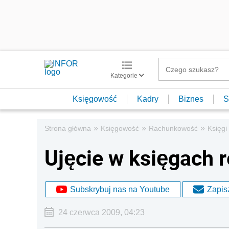
Kategorie
Księgowość
Kadry
Biznes
S
»
»
»
Strona główna
Księgowość
Rachunkowość
Księgi
Ujęcie w księgach 
Subskrybuj nas na Youtube
Zapisz
24 czerwca 2009, 04:23