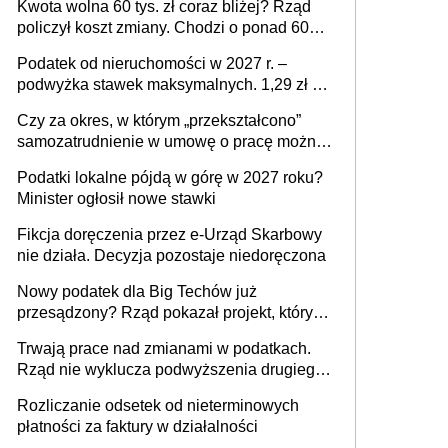
Kwota wolna 60 tys. zł coraz bliżej? Rząd
policzył koszt zmiany. Chodzi o ponad 60
mld zł
Podatek od nieruchomości w 2027 r. –
podwyżka stawek maksymalnych. 1,29 zł za
1 m2 mieszkania, 36,49 zł za 1 m2
Czy za okres, w którym „przekształcono”
budynków i lokali związanych z
samozatrudnienie w umowę o pracę można
prowadzeniem działalności gospodarczej
wystawić faktury korygujące? Rozwiązanie
Podatki lokalne pójdą w górę w 2027 roku?
umowy cywilnoprawnej jedynym
Minister ogłosił nowe stawki
racjonalnym wyjściem
Fikcja doręczenia przez e-Urząd Skarbowy
nie działa. Decyzja pozostaje niedoręczona
Nowy podatek dla Big Techów już
przesądzony? Rząd pokazał projekt, który
może zmienić zasady gry w Polsce
Trwają prace nad zmianami w podatkach.
Rząd nie wyklucza podwyższenia drugiego
progu PIT
Rozliczanie odsetek od nieterminowych
płatności za faktury w działalności