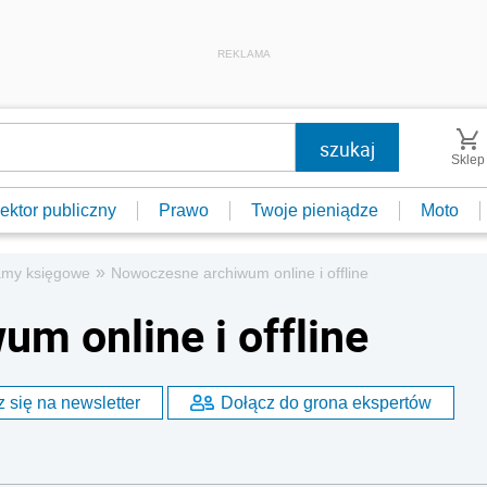
REKLAMA
Sklep
ektor publiczny
Prawo
Twoje pieniądze
Moto
»
amy księgowe
Nowoczesne archiwum online i offline
m online i offline
 się na newsletter
Dołącz do grona ekspertów