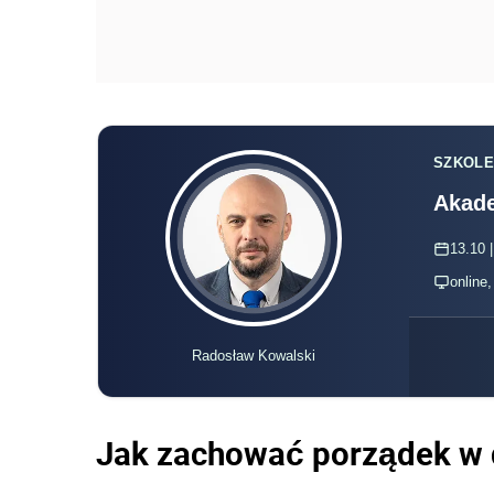
SZKOLE
Akade
13.10 |
online
Radosław Kowalski
Jak zachować porządek w