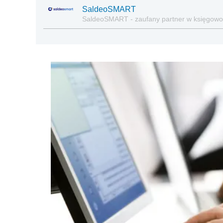
SaldeoSMART
SaldeoSMART - zaufany partner w księgowo