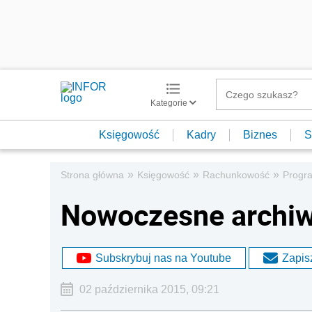
Kategorie
Księgowość
Kadry
Biznes
S
»
»
»
Strona główna
Księgowość
Rachunkowość
Progr
Nowoczesne archiwu
Subskrybuj nas na Youtube
Zapisz
02 października 2015, 09:21