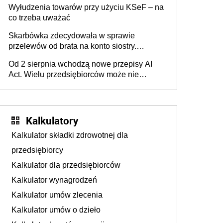
Wyłudzenia towarów przy użyciu KSeF – na
co trzeba uważać
Skarbówka zdecydowała w sprawie
przelewów od brata na konto siostry.
Pieniądze z emerytury mamy wyglądały jak
Od 2 sierpnia wchodzą nowe przepisy AI
darowizna, ale podatku jednak nie będzie
Act. Wielu przedsiębiorców może nie
wiedzieć, że dotyczą także ich
Kalkulatory
Kalkulator składki zdrowotnej dla
przedsiębiorcy
Kalkulator dla przedsiębiorców
Kalkulator wynagrodzeń
Kalkulator umów zlecenia
Kalkulator umów o dzieło