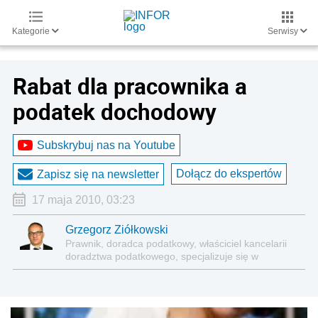
Kategorie
Serwisy
Rabat dla pracownika a
podatek dochodowy
Subskrybuj nas na Youtube
Dołącz do ekspertów
Zapisz się na newsletter
17 maja 2010, 03:23
Grzegorz Ziółkowski
Prawnik, doradca podatkowy, właściciel kancelarii
doradztwa podatkowego, specjalizuje się w
podatkach dochodowych, zarówno od osób
fizycznych, jak i podmiotów prawnych. Autor
licznych publikacji.