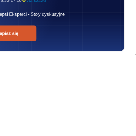
8:30-17:10
Warszawa
epsi Eksperci • Stoły dyskusyjne
apisz się