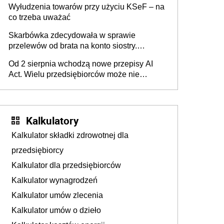
Wyłudzenia towarów przy użyciu KSeF – na
co trzeba uważać
Skarbówka zdecydowała w sprawie
przelewów od brata na konto siostry.
Pieniądze z emerytury mamy wyglądały jak
Od 2 sierpnia wchodzą nowe przepisy AI
darowizna, ale podatku jednak nie będzie
Act. Wielu przedsiębiorców może nie
wiedzieć, że dotyczą także ich
Kalkulatory
Kalkulator składki zdrowotnej dla
przedsiębiorcy
Kalkulator dla przedsiębiorców
Kalkulator wynagrodzeń
Kalkulator umów zlecenia
Kalkulator umów o dzieło