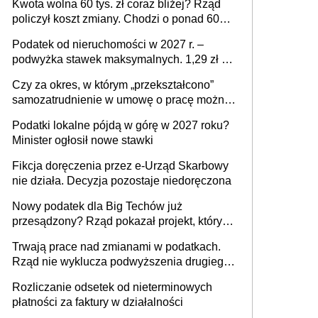
Kwota wolna 60 tys. zł coraz bliżej? Rząd
policzył koszt zmiany. Chodzi o ponad 60
mld zł
Podatek od nieruchomości w 2027 r. –
podwyżka stawek maksymalnych. 1,29 zł za
1 m2 mieszkania, 36,49 zł za 1 m2
Czy za okres, w którym „przekształcono”
budynków i lokali związanych z
samozatrudnienie w umowę o pracę można
prowadzeniem działalności gospodarczej
wystawić faktury korygujące? Rozwiązanie
Podatki lokalne pójdą w górę w 2027 roku?
umowy cywilnoprawnej jedynym
Minister ogłosił nowe stawki
racjonalnym wyjściem
Fikcja doręczenia przez e-Urząd Skarbowy
nie działa. Decyzja pozostaje niedoręczona
Nowy podatek dla Big Techów już
przesądzony? Rząd pokazał projekt, który
może zmienić zasady gry w Polsce
Trwają prace nad zmianami w podatkach.
Rząd nie wyklucza podwyższenia drugiego
progu PIT
Rozliczanie odsetek od nieterminowych
płatności za faktury w działalności