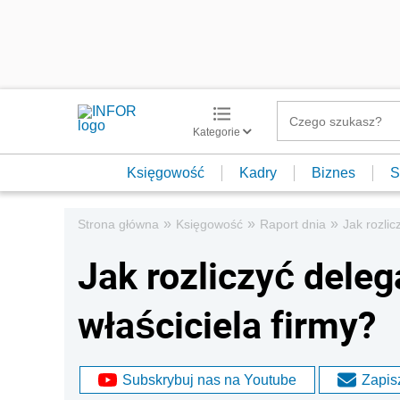
Kategorie
Księgowość
Kadry
Biznes
S
»
»
»
Strona główna
Księgowość
Raport dnia
Jak rozlic
Jak rozliczyć deleg
właściciela firmy?
Subskrybuj nas na Youtube
Zapisz