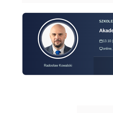
SZKOLE
Akade
13.10 |
online
Radosław Kowalski