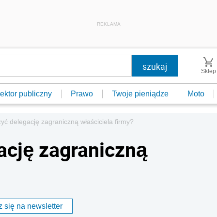
REKLAMA
Sklep
ektor publiczny
Prawo
Twoje pieniądze
Moto
zyć delegację zagraniczną właściciela firmy?
ację zagraniczną
 się na newsletter