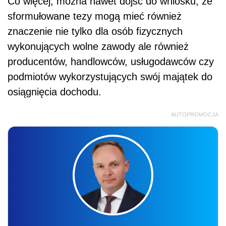
Jarosław Jurga
SZKOLENIE ONLINE
Nowa klasyfikacja budżetowa od 2027
roku – reforma finansów publicznych
w praktyce
26.08.2026 r., 9:00-13:00
online, na żywo + nagranie