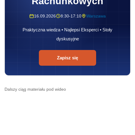
Dalszy ciąg materiału pod wideo
Spór podatnika - pana Kostov odnosił się do
opodatkowania
VAT
czynności podejmowanej
przez niego za wynagrodzeniem ale
okazjonalnie, poza zwyczajową i
zarejestrowaną działalnością gospodarczą,