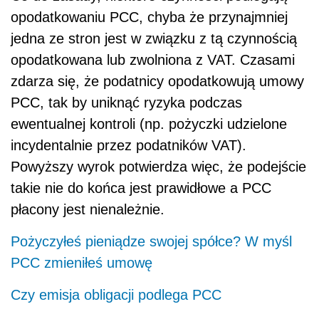
płacony jest nienależnie.
Pożyczyłeś pieniądze swojej spółce? W myśl
PCC zmieniłeś umowę
Czy emisja obligacji podlega PCC
Jakkolwiek, w chwili obecnej trudno jest
przewidzieć, jak duży wpływ będzie miał wyrok
Trybunału w sprawie Kostov na praktykę
polskich organów podatkowych i ich podejście
do opodatkowania VAT czynności
wykonywanych w sposób okazjonalny, to bez
tezy z niego płynące mogą być przez
wątpienia
podatników wykorzystane w postępowaniach
nadpłatowych PCC
.