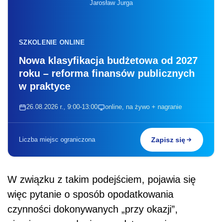
Liczba miejsc ograniczona
Zapisz się
W związku z takim podejściem, pojawia się
więc pytanie o sposób opodatkowania
czynności dokonywanych „przy okazji”,
niemieszczących się w podstawowej
działalności gospodarczej. Przykładowo mogą
to być transakcje finansowe (udzielanie
pożyczek, gwarancji), sprzedaż majątku
trwałego (np. nieruchomości), praw
majątkowych (znaków towarowych, know-how)
czy chociażby udzielanie licencji.
Opodatkowanie PCC przy przekształceniu
spółki z o.o. w spółkę osobową