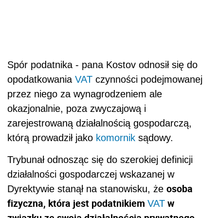
którą prowadził jako
komornik
sądowy.
Trybunał odnosząc się do szerokiej definicji
działalności gospodarczej wskazanej w
osoba
Dyrektywie stanął na stanowisku, że
fizyczna, która jest podatnikiem
w
VAT
związku ze swoją działalnością prywatnego
komornika, powinna być uznana za podatnika
względem każdej innej aktywności
gospodarczej wykonywanej nawet w sposób
okazjonalny
.
Co to oznacza w praktyce?