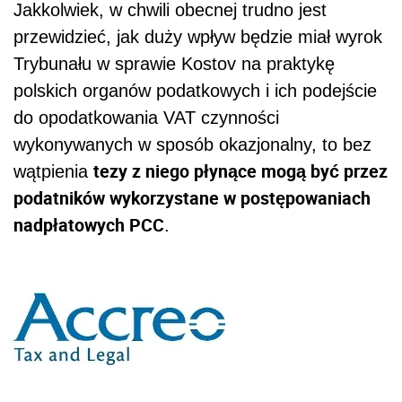
AUTOPROMOCJA
Źródło:
Accreo
PCC
podatek od czynności
cywilnoprawnych
Wersja do druku