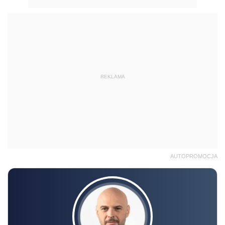
AUTOPROMOCJA
Radosław Kowalski
SZKOLENIE ONLINE
Akademia podatków 2026/2027 –
Edycja 11
13.10 | 18.11 | 8.12 | 13.01.2027 r., 10:00-15:00