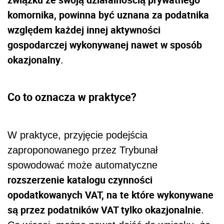
W praktyce, przyjęcie podejścia
zaproponowanego przez Trybunał
spowodować może automatyczne
rozszerzenie katalogu czynności
opodatkowanych VAT, na te które wykonywane
są przez podatników VAT tylko okazjonalnie
.
Co więcej, można nawet dojść do wniosku, że
sformułowane tezy mogą mieć również
znaczenie nie tylko dla osób fizycznych
wykonujących wolne zawody ale również
producentów, handlowców, usługodawców czy
podmiotów wykorzystujących swój majątek do
osiągnięcia dochodu.
AUTOPROMOCJA