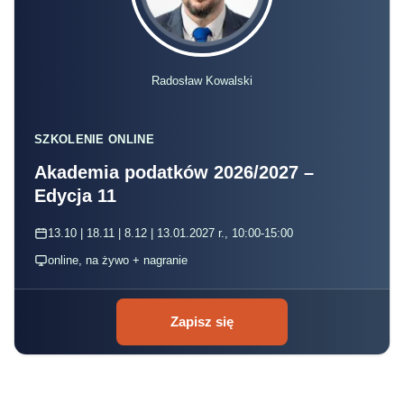
online, na żywo + nagranie
Zapisz się
Wyrok dla portalu Infor.pl komentuje
Magdalena Jaworska, doradca podatkowy,
w Accreo.
manager