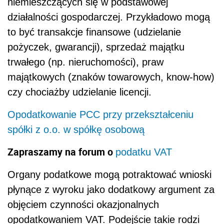
Zapraszamy na forum o
podatku VAT
Organy podatkowe mogą potraktować wnioski
płynące z wyroku jako dodatkowy argument za
objęciem czynności okazjonalnych
opodatkowaniem VAT. Podejście takie rodzi
więc konieczność wypełnienia obowiązków o
charakterze dokumentacyjnym (wystawienie
faktury VAT), sprawozdawczym w postaci
ujęcia transakcji w rejestrze VAT i deklaracji
VAT jak również w niektórych przypadkach
zapłaty podatku. Co więcej, może mieć
również wpływ na zakres prawa do odliczenia
VAT z tytułu wydatków związanych z
działalnością okazjonalną. Niemniej wyrok