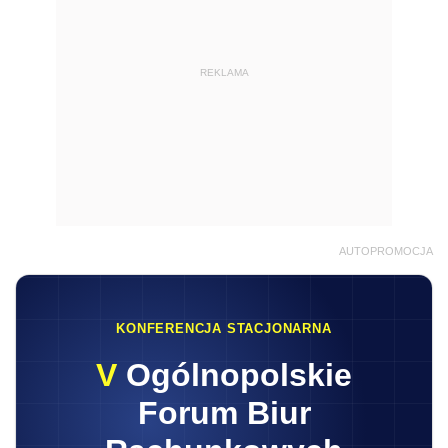
KONFERENCJA STACJONARNA
V
Ogólnopolskie
Forum Biur
Rachunkowych
16.09.2026
8:30-17:10
Warszawa
Praktyczna wiedza • Najlepsi Eksperci • Stoły
dyskusyjne
Zapisz się