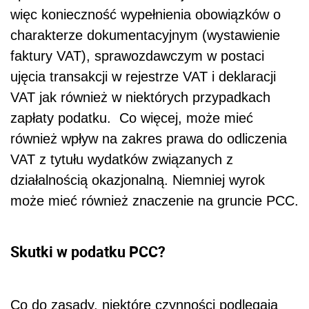
może mieć również znaczenie na gruncie PCC.
Skutki w podatku PCC?
Co do zasady, niektóre czynności podlegają
opodatkowaniu PCC, chyba że przynajmniej
jedna ze stron jest w związku z tą czynnością
opodatkowana lub zwolniona z VAT. Czasami
zdarza się, że podatnicy opodatkowują umowy
PCC, tak by uniknąć ryzyka podczas
ewentualnej kontroli (np. pożyczki udzielone
incydentalnie przez podatników VAT).
Powyższy wyrok potwierdza więc, że podejście
takie nie do końca jest prawidłowe a PCC