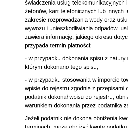
świadczenia usług telekomunikacyjnych 
żetonów, kart telefonicznych lub innych
zakresie rozprowadzania wody oraz usłu
wywozu i unieszkodliwiania odpadów, usłu
zawiera informację, jakiego okresu dotyc
przypada termin płatności;
- w przypadku dokonania spisu z natury n
którym dokonano tego spisu;
- w przypadku stosowania w imporcie to
wpisie do rejestru zgodnie z przepisami 
podatnik dokonał wpisu do rejestru; obn
warunkiem dokonania przez podatnika za
Jeżeli podatnik nie dokona obniżenia k
terminach, może obniżyć kwotę podatku 