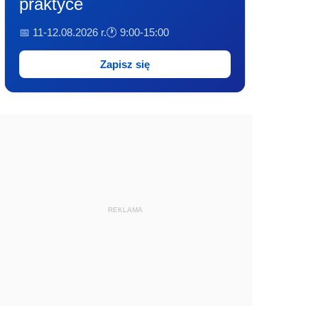
praktyce
📅 11-12.08.2026 r.
🕐 9:00-15:00
Zapisz się
REKLAMA