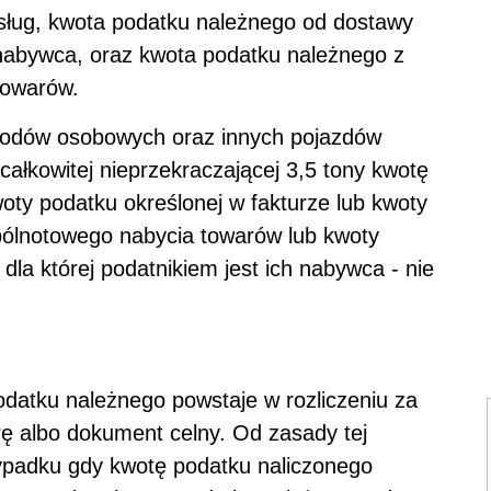
sług, kwota podatku należnego od dostawy
h nabywca, oraz kwota podatku należnego z
towarów.
odów osobowych oraz innych pojazdów
łkowitej nieprzekraczającej 3,5 tony kwotę
oty podatku określonej w fakturze lub kwoty
pólnotowego nabycia towarów lub kwoty
la której podatnikiem jest ich nabywca - nie
odatku należnego powstaje w rozliczeniu za
rę albo dokument celny. Od zasady tej
zypadku gdy kwotę podatku naliczonego