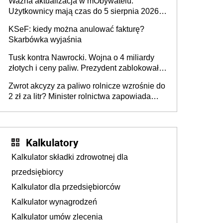
Ważna aktualizacja w mObywatelu.
pojazdów z kamer drogowych?
Użytkownicy mają czas do 5 sierpnia 2026
roku
KSeF: kiedy można anulować fakturę?
Skarbówka wyjaśnia
Tusk kontra Nawrocki. Wojna o 4 miliardy
złotych i ceny paliw. Prezydent zablokował
ustawę, premier mówi o „ciosie
Zwrot akcyzy za paliwo rolnicze wzrośnie do
wymierzonym we wszystkich polskich
2 zł za litr? Minister rolnictwa zapowiada
kierowców”
ważne zmiany dla rolników
Kalkulatory
Kalkulator składki zdrowotnej dla
przedsiębiorcy
Kalkulator dla przedsiębiorców
Kalkulator wynagrodzeń
Kalkulator umów zlecenia