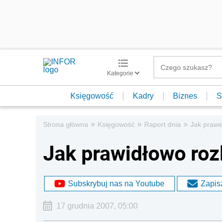
Kategorie
Księgowość
Kadry
Biznes
S
»
»
»
Strona główna
Księgowość
Raport dnia
Jak prawi
Jak prawidłowo roz
Subskrybuj nas na Youtube
Zapisz
17 grudnia 2007, 05:00