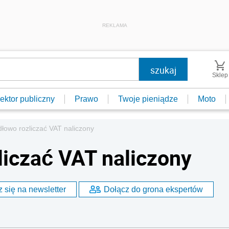
REKLAMA
Sklep
ektor publiczny
Prawo
Twoje pieniądze
Moto
dłowo rozliczać VAT naliczony
liczać VAT naliczony
 się na newsletter
Dołącz do grona ekspertów