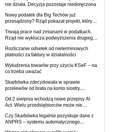
nie działa. Decyzja pozostaje niedoręczona
Nowy podatek dla Big Techów już
przesądzony? Rząd pokazał projekt, który
może zmienić zasady gry w Polsce
Trwają prace nad zmianami w podatkach.
Rząd nie wyklucza podwyższenia drugiego
progu PIT
Rozliczanie odsetek od nieterminowych
płatności za faktury w działalności
Wyłudzenia towarów przy użyciu KSeF – na
co trzeba uważać
Skarbówka zdecydowała w sprawie
przelewów od brata na konto siostry.
Pieniądze z emerytury mamy wyglądały jak
Od 2 sierpnia wchodzą nowe przepisy AI
darowizna, ale podatku jednak nie będzie
Act. Wielu przedsiębiorców może nie
wiedzieć, że dotyczą także ich
Czy Skarbówka legalnie pozyskuje dane z
ANPRS – systemu automatycznego
rozpoznawania tablic rejestracyjnych