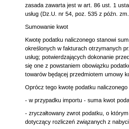
zasada zawarta jest w art. 86 ust. 1 us
usług (Dz.U. nr 54, poz. 535 z późn. zm
Sumowanie kwot
Kwotę podatku naliczonego stanowi sum
określonych w fakturach otrzymanych prz
usług; potwierdzających dokonanie przedpł
się one z powstaniem obowiązku podatko
towarów będącej przedmiotem umowy k
Oprócz tego kwotę podatku naliczonego 
- w przypadku importu - suma kwot pod
- zryczałtowany zwrot podatku, o którym
dotyczący rozliczeń związanych z nabyc