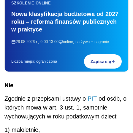
SZKOLENIE ONLINE
Nowa klasyfikacja budżetowa od 2027
roku – reforma finansów publicznych
w praktyce
26.08.2026 r., 9:00-13:00
online, na żywo + nagranie
Liczba miejsc ograniczona
Zapisz się
Nie
Zgodnie z przepisami ustawy o
PIT
od osób, o
których mowa w art. 3 ust. 1, samotnie
wychowujących w roku podatkowym dzieci:
1) małoletnie,