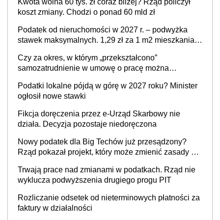
Kwota wolna 60 tys. zł coraz bliżej? Rząd policzył
koszt zmiany. Chodzi o ponad 60 mld zł
Podatek od nieruchomości w 2027 r. – podwyżka
stawek maksymalnych. 1,29 zł za 1 m2 mieszkania,
36,49 zł za 1 m2 budynków i lokali związanych z
Czy za okres, w którym „przekształcono”
prowadzeniem działalności gospodarczej
samozatrudnienie w umowę o pracę można
wystawić faktury korygujące? Rozwiązanie umowy
Podatki lokalne pójdą w górę w 2027 roku? Minister
cywilnoprawnej jedynym racjonalnym wyjściem
ogłosił nowe stawki
Fikcja doręczenia przez e-Urząd Skarbowy nie
działa. Decyzja pozostaje niedoręczona
Nowy podatek dla Big Techów już przesądzony?
Rząd pokazał projekt, który może zmienić zasady gry
w Polsce
Trwają prace nad zmianami w podatkach. Rząd nie
wyklucza podwyższenia drugiego progu PIT
Rozliczanie odsetek od nieterminowych płatności za
faktury w działalności