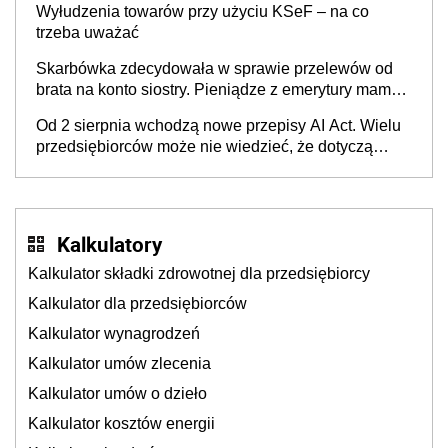
Wyłudzenia towarów przy użyciu KSeF – na co
trzeba uważać
Skarbówka zdecydowała w sprawie przelewów od
brata na konto siostry. Pieniądze z emerytury mamy
wyglądały jak darowizna, ale podatku jednak nie
Od 2 sierpnia wchodzą nowe przepisy AI Act. Wielu
będzie
przedsiębiorców może nie wiedzieć, że dotyczą
także ich
Kalkulatory
Kalkulator składki zdrowotnej dla przedsiębiorcy
Kalkulator dla przedsiębiorców
Kalkulator wynagrodzeń
Kalkulator umów zlecenia
Kalkulator umów o dzieło
Kalkulator kosztów energii