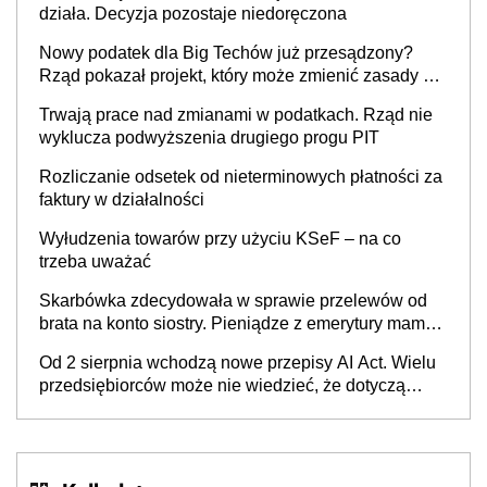
działa. Decyzja pozostaje niedoręczona
Nowy podatek dla Big Techów już przesądzony?
Rząd pokazał projekt, który może zmienić zasady gry
w Polsce
Trwają prace nad zmianami w podatkach. Rząd nie
wyklucza podwyższenia drugiego progu PIT
Rozliczanie odsetek od nieterminowych płatności za
faktury w działalności
Wyłudzenia towarów przy użyciu KSeF – na co
trzeba uważać
Skarbówka zdecydowała w sprawie przelewów od
brata na konto siostry. Pieniądze z emerytury mamy
wyglądały jak darowizna, ale podatku jednak nie
Od 2 sierpnia wchodzą nowe przepisy AI Act. Wielu
będzie
przedsiębiorców może nie wiedzieć, że dotyczą
także ich