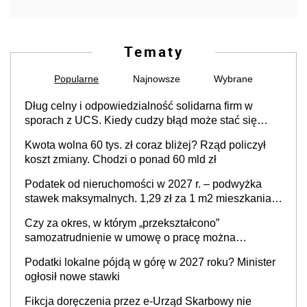
Tematy
Popularne
Najnowsze
Wybrane
Dług celny i odpowiedzialność solidarna firm w
sporach z UCS. Kiedy cudzy błąd może stać się
Twoim problemem
Kwota wolna 60 tys. zł coraz bliżej? Rząd policzył
koszt zmiany. Chodzi o ponad 60 mld zł
Podatek od nieruchomości w 2027 r. – podwyżka
stawek maksymalnych. 1,29 zł za 1 m2 mieszkania,
36,49 zł za 1 m2 budynków i lokali związanych z
Czy za okres, w którym „przekształcono”
prowadzeniem działalności gospodarczej
samozatrudnienie w umowę o pracę można
wystawić faktury korygujące? Rozwiązanie umowy
Podatki lokalne pójdą w górę w 2027 roku? Minister
cywilnoprawnej jedynym racjonalnym wyjściem
ogłosił nowe stawki
Fikcja doręczenia przez e-Urząd Skarbowy nie