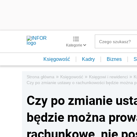
Kategorie
Księgowość
Kadry
Biznes
S
»
»
»
Strona główna
Księgowość
Księgowi i rewidenci
K
Czy po zmianie ustawy o rachunkowości będzie można pr
Czy po zmianie us
będzie można prowa
rachunkowe, nie pos