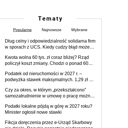
Tematy
Popularne
Najnowsze
Wybrane
Dług celny i odpowiedzialność solidarna firm
w sporach z UCS. Kiedy cudzy błąd może
stać się Twoim problemem
Kwota wolna 60 tys. zł coraz bliżej? Rząd
policzył koszt zmiany. Chodzi o ponad 60
mld zł
Podatek od nieruchomości w 2027 r. –
podwyżka stawek maksymalnych. 1,29 zł za
1 m2 mieszkania, 36,49 zł za 1 m2
Czy za okres, w którym „przekształcono”
budynków i lokali związanych z
samozatrudnienie w umowę o pracę można
prowadzeniem działalności gospodarczej
wystawić faktury korygujące? Rozwiązanie
Podatki lokalne pójdą w górę w 2027 roku?
umowy cywilnoprawnej jedynym
Minister ogłosił nowe stawki
racjonalnym wyjściem
Fikcja doręczenia przez e-Urząd Skarbowy