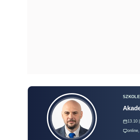
SZKOLE
Akade
13.10 |
online