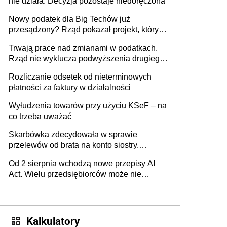
nie działa. Decyzja pozostaje niedoręczona
Nowy podatek dla Big Techów już
przesądzony? Rząd pokazał projekt, który
może zmienić zasady gry w Polsce
Trwają prace nad zmianami w podatkach.
Rząd nie wyklucza podwyższenia drugiego
progu PIT
Rozliczanie odsetek od nieterminowych
płatności za faktury w działalności
Wyłudzenia towarów przy użyciu KSeF – na
co trzeba uważać
Skarbówka zdecydowała w sprawie
przelewów od brata na konto siostry.
Pieniądze z emerytury mamy wyglądały jak
Od 2 sierpnia wchodzą nowe przepisy AI
darowizna, ale podatku jednak nie będzie
Act. Wielu przedsiębiorców może nie
wiedzieć, że dotyczą także ich
Kalkulatory