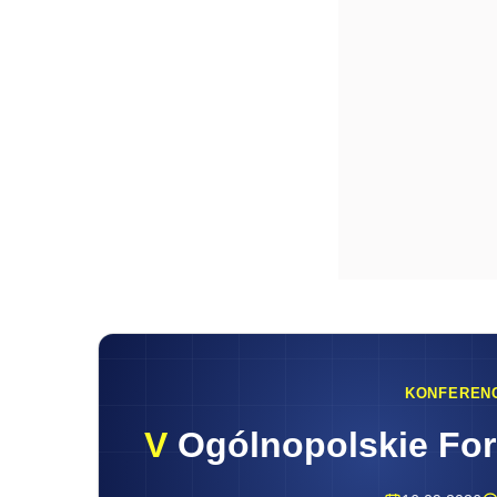
KONFEREN
V
Ogólnopolskie Fo