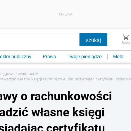
REKLAMA
Sklep
ektor publiczny
Prawo
Twoje pieniądze
Moto
»
sięgowi i rewidenci
owadzić własne księgi rachunkowe, nie posiadając certyfikatu księgo
tawy o rachunkowości
dzić własne księgi
iadając certyfikatu