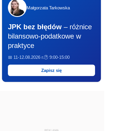
Małgorzata Tarkowska
JPK bez błędów
– różnice
bilansowo-podatkowe w
praktyce
📅 11-12.08.2026 r.
🕐 9:00-15:00
Zapisz się
REKLAMA