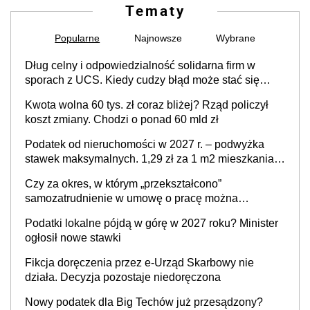
Tematy
Popularne
Najnowsze
Wybrane
Dług celny i odpowiedzialność solidarna firm w
sporach z UCS. Kiedy cudzy błąd może stać się
Twoim problemem
Kwota wolna 60 tys. zł coraz bliżej? Rząd policzył
koszt zmiany. Chodzi o ponad 60 mld zł
Podatek od nieruchomości w 2027 r. – podwyżka
stawek maksymalnych. 1,29 zł za 1 m2 mieszkania,
36,49 zł za 1 m2 budynków i lokali związanych z
Czy za okres, w którym „przekształcono”
prowadzeniem działalności gospodarczej
samozatrudnienie w umowę o pracę można
wystawić faktury korygujące? Rozwiązanie umowy
Podatki lokalne pójdą w górę w 2027 roku? Minister
cywilnoprawnej jedynym racjonalnym wyjściem
ogłosił nowe stawki
Fikcja doręczenia przez e-Urząd Skarbowy nie
działa. Decyzja pozostaje niedoręczona
Nowy podatek dla Big Techów już przesądzony?