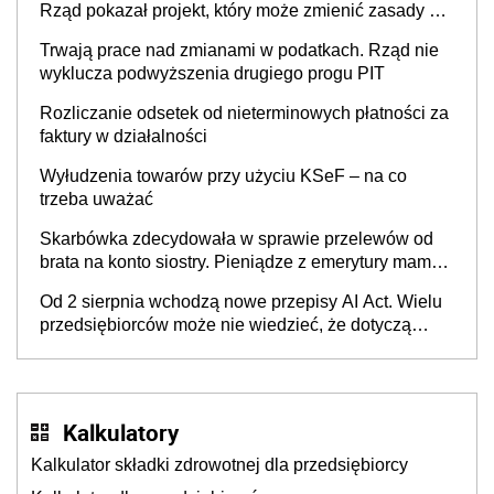
Rząd pokazał projekt, który może zmienić zasady gry
w Polsce
Trwają prace nad zmianami w podatkach. Rząd nie
wyklucza podwyższenia drugiego progu PIT
Rozliczanie odsetek od nieterminowych płatności za
faktury w działalności
Wyłudzenia towarów przy użyciu KSeF – na co
trzeba uważać
Skarbówka zdecydowała w sprawie przelewów od
brata na konto siostry. Pieniądze z emerytury mamy
wyglądały jak darowizna, ale podatku jednak nie
Od 2 sierpnia wchodzą nowe przepisy AI Act. Wielu
będzie
przedsiębiorców może nie wiedzieć, że dotyczą
także ich
Kalkulatory
Kalkulator składki zdrowotnej dla przedsiębiorcy