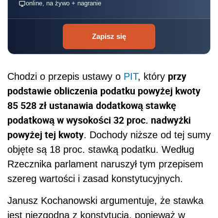
online, na żywo + nagranie
Zapisz się
przy
Chodzi o przepis ustawy o
PIT
, który
podstawie obliczenia podatku powyżej kwoty
85 528 zł ustanawia dodatkową stawkę
podatkową w wysokości 32 proc. nadwyżki
powyżej tej kwoty
. Dochody niższe od tej sumy
objęte są 18 proc. stawką podatku. Według
Rzecznika parlament naruszył tym przepisem
szereg wartości i zasad konstytucyjnych.
Janusz Kochanowski argumentuje, że stawka
jest niezgodna z konstytucją, ponieważ w