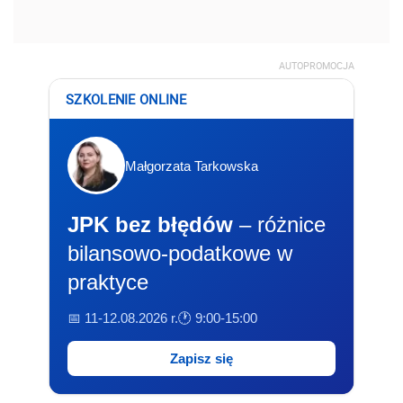
AUTOPROMOCJA
SZKOLENIE ONLINE
Małgorzata Tarkowska
JPK bez błędów
– różnice
bilansowo-podatkowe w
praktyce
📅 11-12.08.2026 r.
🕐 9:00-15:00
Zapisz się