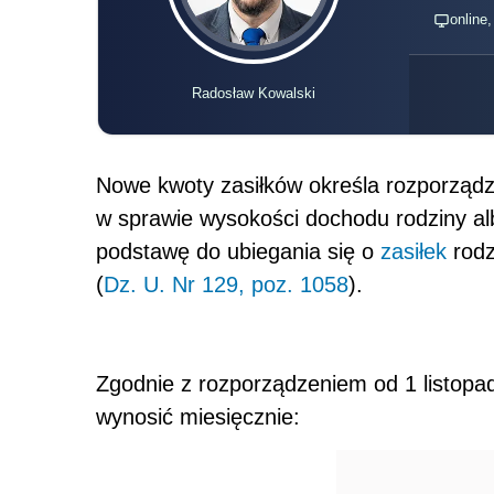
online
Radosław Kowalski
Nowe kwoty zasiłków określa rozporządze
w sprawie wysokości dochodu rodziny al
podstawę do ubiegania się o
zasiłek
rodz
(
Dz. U. Nr 129, poz. 1058
).
Zgodnie z rozporządzeniem od 1 listopad
wynosić miesięcznie: