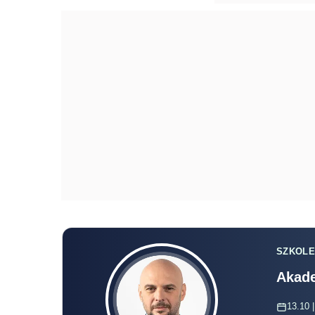
SZKOLE
Akade
13.10 |