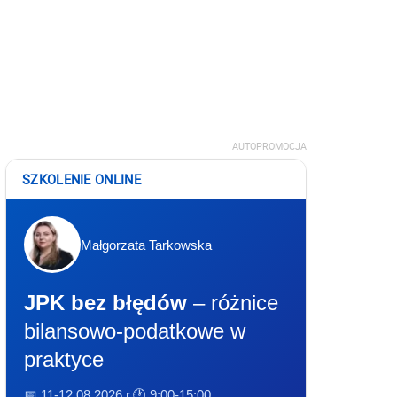
AUTOPROMOCJA
SZKOLENIE ONLINE
Małgorzata Tarkowska
JPK bez błędów
– różnice
bilansowo-podatkowe w
praktyce
📅 11-12.08.2026 r.
🕐 9:00-15:00