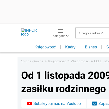
Kategorie
Księgowość
Kadry
Biznes
S
»
»
»
Strona główna
Księgowość
Wiadomości
Od 1 list
Od 1 listopada 200
zasiłku rodzinnego
Subskrybuj nas na Youtube
Zapisz