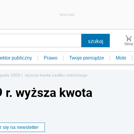
REKLAMA
Sklep
ektor publiczny
Prawo
Twoje pieniądze
Moto
opada 2009 r. wyższa kwota zasiłku rodzinnego
9 r. wyższa kwota
 się na newsletter