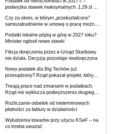
Podatek od nieruchomości w 2027 r. –
podwyżka stawek maksymalnych. 1,29 zł za
1 m2 mieszkania, 36,49 zł za 1 m2
Czy za okres, w którym „przekształcono”
budynków i lokali związanych z
samozatrudnienie w umowę o pracę można
prowadzeniem działalności gospodarczej
wystawić faktury korygujące? Rozwiązanie
Podatki lokalne pójdą w górę w 2027 roku?
umowy cywilnoprawnej jedynym
Minister ogłosił nowe stawki
racjonalnym wyjściem
Fikcja doręczenia przez e-Urząd Skarbowy
nie działa. Decyzja pozostaje niedoręczona
Nowy podatek dla Big Techów już
przesądzony? Rząd pokazał projekt, który
może zmienić zasady gry w Polsce
Trwają prace nad zmianami w podatkach.
Rząd nie wyklucza podwyższenia drugiego
progu PIT
Rozliczanie odsetek od nieterminowych
płatności za faktury w działalności
Wyłudzenia towarów przy użyciu KSeF – na
co trzeba uważać