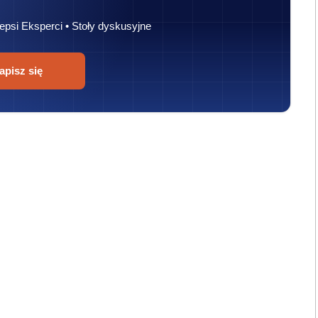
epsi Eksperci • Stoły dyskusyjne
apisz się