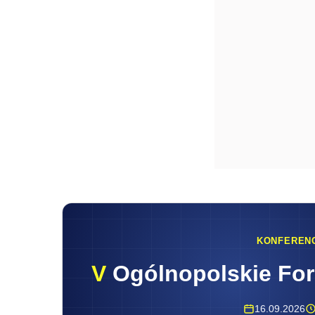
KONFEREN
V
Ogólnopolskie Fo
16.09.2026