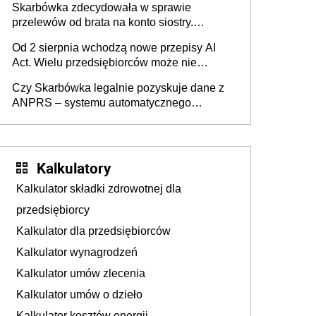
Skarbówka zdecydowała w sprawie
przelewów od brata na konto siostry.
Pieniądze z emerytury mamy wyglądały jak
Od 2 sierpnia wchodzą nowe przepisy AI
darowizna, ale podatku jednak nie będzie
Act. Wielu przedsiębiorców może nie
wiedzieć, że dotyczą także ich
Czy Skarbówka legalnie pozyskuje dane z
ANPRS – systemu automatycznego
rozpoznawania tablic rejestracyjnych
pojazdów z kamer drogowych?
Kalkulatory
Kalkulator składki zdrowotnej dla
przedsiębiorcy
Kalkulator dla przedsiębiorców
Kalkulator wynagrodzeń
Kalkulator umów zlecenia
Kalkulator umów o dzieło
Kalkulator kosztów energii