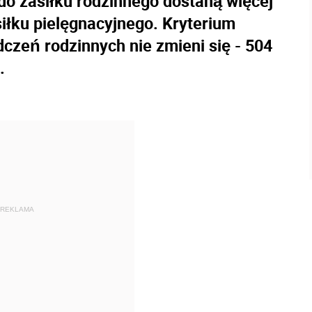
 do zasiłku rodzinnego dostaną więcej
iłku pielęgnacyjnego. Kryterium
zeń rodzinnych nie zmieni się - 504
.
REKLAMA